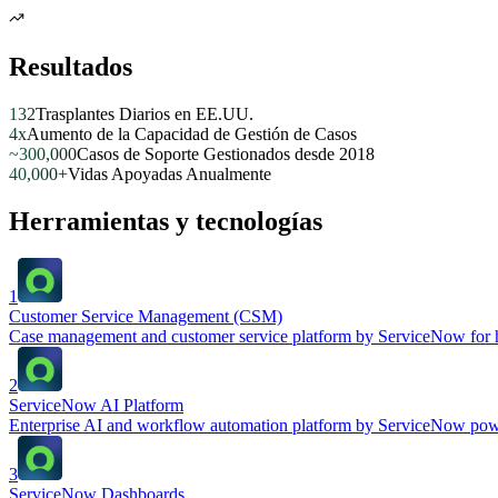
Resultados
132
Trasplantes Diarios en EE.UU.
4x
Aumento de la Capacidad de Gestión de Casos
~300,000
Casos de Soporte Gestionados desde 2018
40,000+
Vidas Apoyadas Anualmente
Herramientas y tecnologías
1
Customer Service Management (CSM)
Case management and customer service platform by ServiceNow for ha
2
ServiceNow AI Platform
Enterprise AI and workflow automation platform by ServiceNow poweri
3
ServiceNow Dashboards