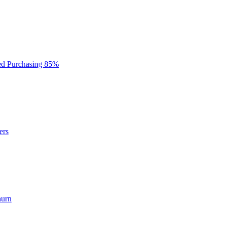
d Purchasing 85%
ers
hurn