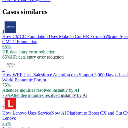
Casos similares
1
How CMCC Foundation Uses Make to Cut HR Errors 65% and Spee
CMCC Foundation
65%
HR data entry error reduction
65%
HR data entry error reduction
2
How WEF Uses Salesforce Agentforce to Support 3,000 Davos Lead
World Economic Forum
75%
Attendee inquiries resolved instantly by AI
75%
Attendee inquiries resolved instantly by AI
3
How Lenovo Uses ServiceNow AI Platform to Boost CX and Cut C
Lenovo
25%