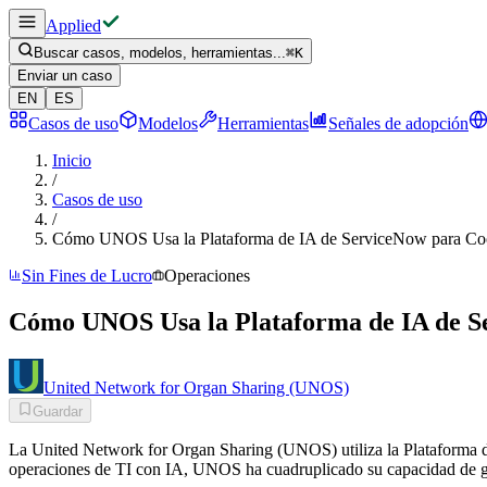
Applied
Buscar casos, modelos, herramientas...
⌘
K
Enviar un caso
EN
ES
Casos de uso
Modelos
Herramientas
Señales de adopción
Inicio
/
Casos de uso
/
Cómo UNOS Usa la Plataforma de IA de ServiceNow para Coor
Sin Fines de Lucro
Operaciones
Cómo UNOS Usa la Plataforma de IA de S
United Network for Organ Sharing (UNOS)
Guardar
La United Network for Organ Sharing (UNOS) utiliza la Plataforma de
operaciones de TI con IA, UNOS ha cuadruplicado su capacidad de ge