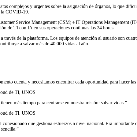
s complejos y urgentes sobre la asignación de órganos, lo que dificult
as la COVID-19.
tomer Service Management (CSM) e IT Operations Management (ITOM)— 
ación de TI con IA en sus operaciones continuas las 24 horas.
avés de la plataforma. Los equipos de atención al usuario son cuatro v
contribuye a salvar más de 40.000 vidas al año.
omento cuenta y necesitamos encontrar cada oportunidad para hacer las
 Cloud de TI, UNOS
tienen más tiempo para centrarse en nuestra misión: salvar vidas.
”
 Cloud de TI, UNOS
 cohesionado que gestiona esfuerzos a nivel nacional. Era importante q
sencilla.
”