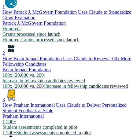
1
How Patrick J. McGovern Foundation Uses Claude to Standardize
Grant Evaluation
Patrick J. McGovern Foundation
Hundreds
Grants processed since launch
Hundreds
Grants processed since launch
2
How Brian Impact Foundation Uses Claude to Review 100x More
Fellowship Candidates
Brian Impact Foundation
100x (20,000 vs. 200)
Increase in fellowship candidates reviewed
100x (20,000 vs. 200)
Increase in fellowship candidates reviewed
3
How Pratham International Uses Claude to Deliver Personalized
Student Feedback at Scale
Pratham International
1,500+
Student assessments completed in pilot
1,500+
Student assessments completed in pilot