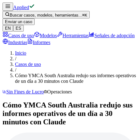
Applied
Buscar casos, modelos, herramientas...
⌘
K
Enviar un caso
EN
ES
Casos de uso
Modelos
Herramientas
Señales de adopción
Industrias
Informes
Inicio
/
Casos de uso
/
Cómo YMCA South Australia redujo sus informes operativos
de un día a 30 minutos con Claude
Sin Fines de Lucro
Operaciones
Cómo YMCA South Australia redujo sus
informes operativos de un día a 30
minutos con Claude