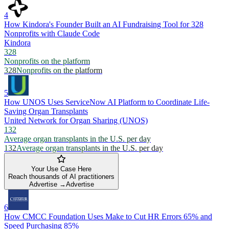
4
How Kindora's Founder Built an AI Fundraising Tool for 328
Nonprofits with Claude Code
Kindora
328
Nonprofits on the platform
328
Nonprofits on the platform
5
How UNOS Uses ServiceNow AI Platform to Coordinate Life-
Saving Organ Transplants
United Network for Organ Sharing (UNOS)
132
Average organ transplants in the U.S. per day
132
Average organ transplants in the U.S. per day
Your Use Case Here
Reach thousands of AI practitioners
Advertise →
Advertise
6
How CMCC Foundation Uses Make to Cut HR Errors 65% and
Speed Purchasing 85%