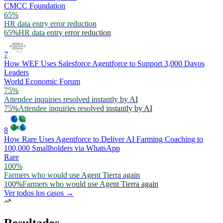
CMCC Foundation
65%
HR data entry error reduction
65%
HR data entry error reduction
7
How WEF Uses Salesforce Agentforce to Support 3,000 Davos
Leaders
World Economic Forum
75%
Attendee inquiries resolved instantly by AI
75%
Attendee inquiries resolved instantly by AI
8
How Rare Uses Agentforce to Deliver AI Farming Coaching to
100,000 Smallholders via WhatsApp
Rare
100%
Farmers who would use Agent Tierra again
100%
Farmers who would use Agent Tierra again
Ver todos los casos →