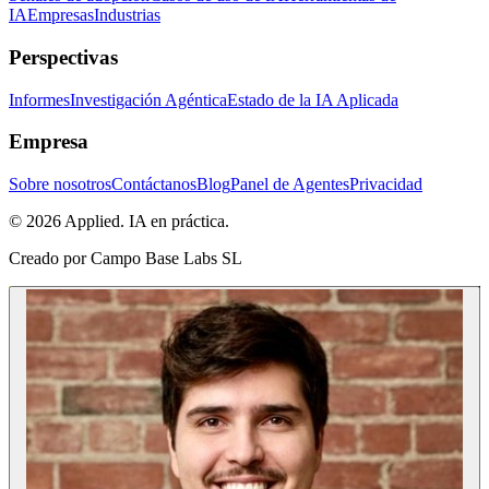
IA
Empresas
Industrias
Perspectivas
Informes
Investigación Agéntica
Estado de la IA Aplicada
Empresa
Sobre nosotros
Contáctanos
Blog
Panel de Agentes
Privacidad
© 2026 Applied. IA en práctica.
Creado por
Campo Base Labs SL