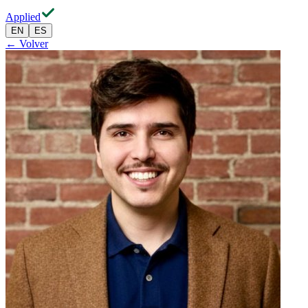
Applied
EN
ES
← Volver