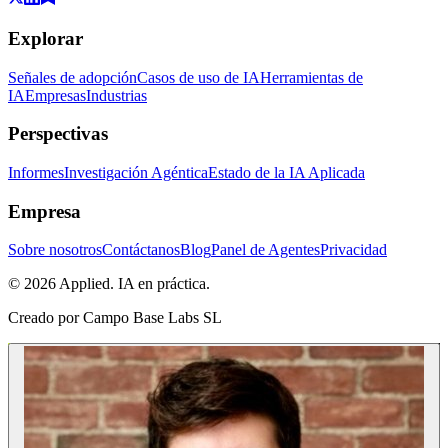
Explorar
Señales de adopción
Casos de uso de IA
Herramientas de
IA
Empresas
Industrias
Perspectivas
Informes
Investigación Agéntica
Estado de la IA Aplicada
Empresa
Sobre nosotros
Contáctanos
Blog
Panel de Agentes
Privacidad
© 2026 Applied. IA en práctica.
Creado por
Campo Base Labs SL