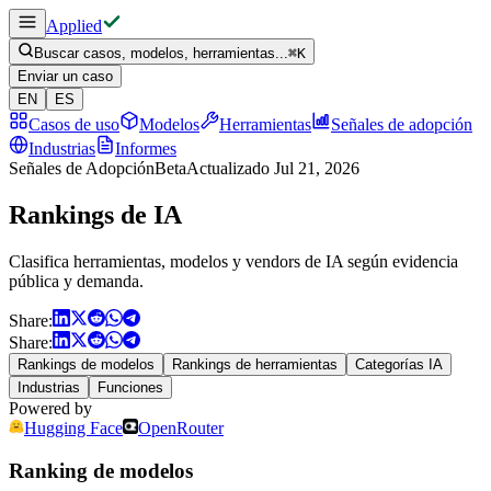
Applied
Buscar casos, modelos, herramientas...
⌘
K
Enviar un caso
EN
ES
Casos de uso
Modelos
Herramientas
Señales de adopción
Industrias
Informes
Señales de Adopción
Beta
Actualizado
Jul 21, 2026
Rankings de IA
Clasifica herramientas, modelos y vendors de IA según evidencia
pública y demanda.
Share:
Share:
Rankings de modelos
Rankings de herramientas
Categorías IA
Industrias
Funciones
Powered by
Hugging Face
OpenRouter
Ranking de modelos