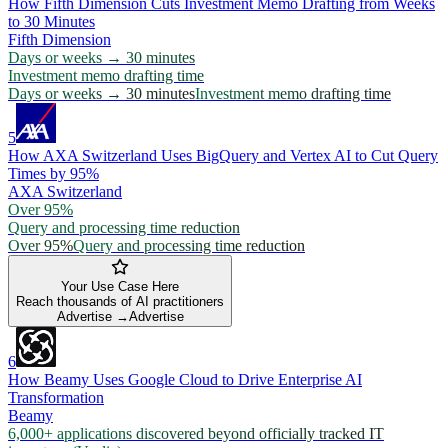
How Fifth Dimension Cuts Investment Memo Drafting from Weeks
to 30 Minutes
Fifth Dimension
Days or weeks → 30 minutes
Investment memo drafting time
Days or weeks → 30 minutes
Investment memo drafting time
5
How AXA Switzerland Uses BigQuery and Vertex AI to Cut Query
Times by 95%
AXA Switzerland
Over 95%
Query and processing time reduction
Over 95%
Query and processing time reduction
Your Use Case Here
Reach thousands of AI practitioners
Advertise →
Advertise
6
How Beamy Uses Google Cloud to Drive Enterprise AI
Transformation
Beamy
6,000+ applications discovered beyond officially tracked IT