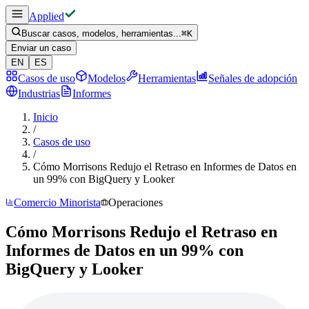
Applied
Buscar casos, modelos, herramientas...
⌘
K
Enviar un caso
EN
ES
Casos de uso
Modelos
Herramientas
Señales de adopción
Industrias
Informes
Inicio
/
Casos de uso
/
Cómo Morrisons Redujo el Retraso en Informes de Datos en
un 99% con BigQuery y Looker
Comercio Minorista
Operaciones
Cómo Morrisons Redujo el Retraso en
Informes de Datos en un 99% con
BigQuery y Looker