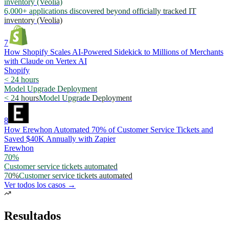
inventory (Veolia)
6,000+ applications discovered beyond officially tracked IT
inventory (Veolia)
7
How Shopify Scales AI-Powered Sidekick to Millions of Merchants
with Claude on Vertex AI
Shopify
< 24 hours
Model Upgrade Deployment
< 24 hours
Model Upgrade Deployment
8
How Erewhon Automated 70% of Customer Service Tickets and
Saved $40K Annually with Zapier
Erewhon
70%
Customer service tickets automated
70%
Customer service tickets automated
Ver todos los casos →
Resultados