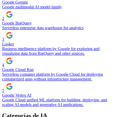
Google Gemini
Google multimodal AI model family
2
Google BigQuery
Serverless enterprise data warehouse for analytics
3
Looker
Business intelligence platform by Google for exploring and
visualizing data from BigQuery and other sources.
4
Google Cloud Run
Serverless container platform by Google Cloud for deploying
containerized apps without infrastructure management.
5
Google Vertex AI
Google Cloud unified ML platform for building, deploying, and
scaling AI models and generative AI applications.
Categorías de IA