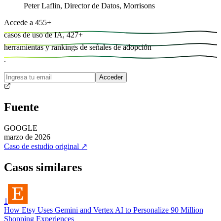
Peter Laflin
,
Director de Datos, Morrisons
Accede a
455
+
casos de uso de IA,
427
+
herramientas y
rankings de señales de adopción
.
Acceder
Fuente
GOOGLE
marzo de 2026
Caso de estudio original
↗
Casos similares
1
How Etsy Uses Gemini and Vertex AI to Personalize 90 Million
Shopping Experiences