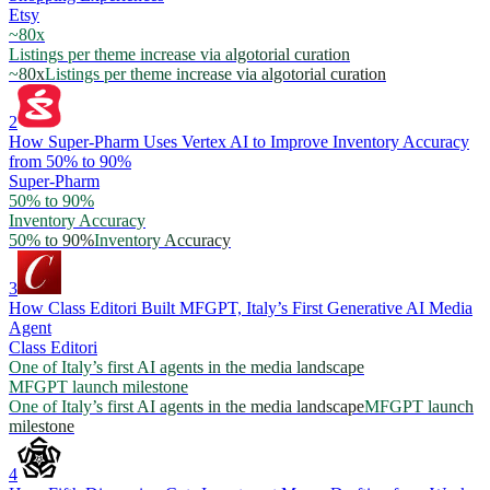
Etsy
~80x
Listings per theme increase via algotorial curation
~80x
Listings per theme increase via algotorial curation
2
How Super-Pharm Uses Vertex AI to Improve Inventory Accuracy
from 50% to 90%
Super-Pharm
50% to 90%
Inventory Accuracy
50% to 90%
Inventory Accuracy
3
How Class Editori Built MFGPT, Italy’s First Generative AI Media
Agent
Class Editori
One of Italy’s first AI agents in the media landscape
MFGPT launch milestone
One of Italy’s first AI agents in the media landscape
MFGPT launch
milestone
4