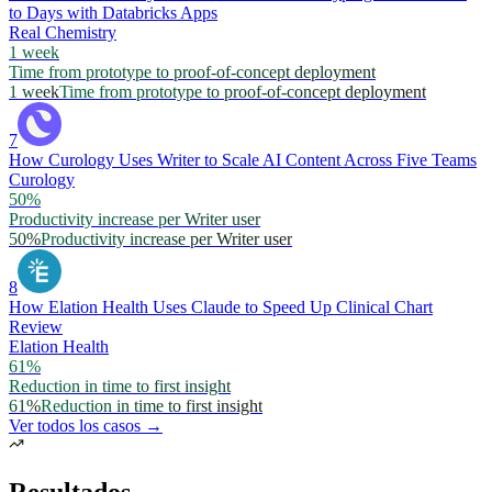
to Days with Databricks Apps
Real Chemistry
1 week
Time from prototype to proof-of-concept deployment
1 week
Time from prototype to proof-of-concept deployment
7
How Curology Uses Writer to Scale AI Content Across Five Teams
Curology
50%
Productivity increase per Writer user
50%
Productivity increase per Writer user
8
How Elation Health Uses Claude to Speed Up Clinical Chart
Review
Elation Health
61%
Reduction in time to first insight
61%
Reduction in time to first insight
Ver todos los casos →