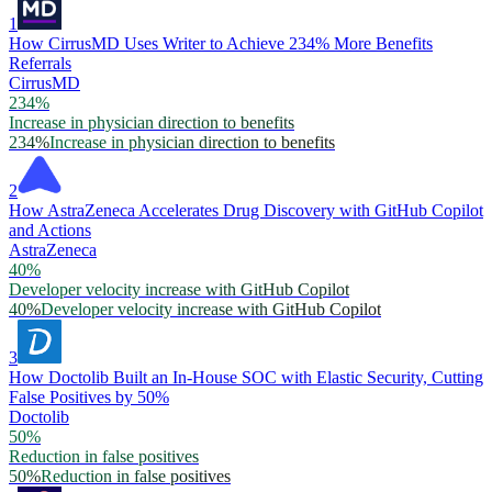
1
How CirrusMD Uses Writer to Achieve 234% More Benefits
Referrals
CirrusMD
234%
Increase in physician direction to benefits
234%
Increase in physician direction to benefits
2
How AstraZeneca Accelerates Drug Discovery with GitHub Copilot
and Actions
AstraZeneca
40%
Developer velocity increase with GitHub Copilot
40%
Developer velocity increase with GitHub Copilot
3
How Doctolib Built an In-House SOC with Elastic Security, Cutting
False Positives by 50%
Doctolib
50%
Reduction in false positives
50%
Reduction in false positives