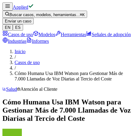
Applied
Buscar casos, modelos, herramientas...
⌘
K
Enviar un caso
EN
ES
Casos de uso
Modelos
Herramientas
Señales de adopción
Industrias
Informes
Inicio
/
Casos de uso
/
Cómo Humana Usa IBM Watson para Gestionar Más de
7.000 Llamadas de Voz Diarias al Tercio del Coste
Salud
Atención al Cliente
Cómo Humana Usa IBM Watson para
Gestionar Más de 7.000 Llamadas de Voz
Diarias al Tercio del Coste