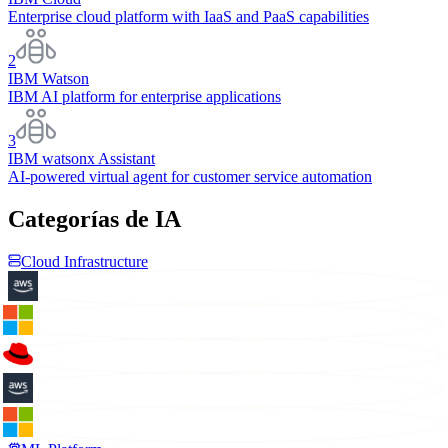
Enterprise cloud platform with IaaS and PaaS capabilities
2
IBM Watson
IBM AI platform for enterprise applications
3
IBM watsonx Assistant
AI-powered virtual agent for customer service automation
Categorías de IA
Cloud Infrastructure