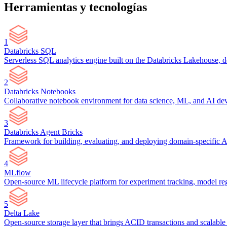
Herramientas y tecnologías
1
Databricks SQL
Serverless SQL analytics engine built on the Databricks Lakehouse, de
2
Databricks Notebooks
Collaborative notebook environment for data science, ML, and AI de
3
Databricks Agent Bricks
Framework for building, evaluating, and deploying domain-specific A
4
MLflow
Open-source ML lifecycle platform for experiment tracking, model reg
5
Delta Lake
Open-source storage layer that brings ACID transactions and scalable 