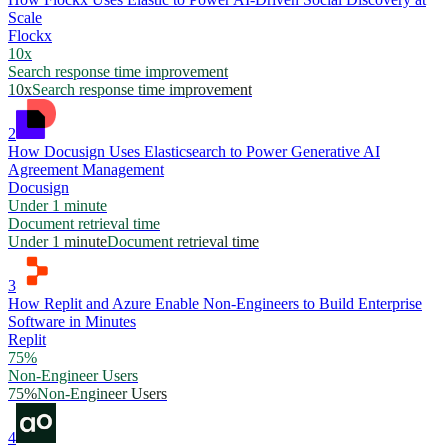
Scale
Flockx
10x
Search response time improvement
10x
Search response time improvement
2
How Docusign Uses Elasticsearch to Power Generative AI
Agreement Management
Docusign
Under 1 minute
Document retrieval time
Under 1 minute
Document retrieval time
3
How Replit and Azure Enable Non-Engineers to Build Enterprise
Software in Minutes
Replit
75%
Non-Engineer Users
75%
Non-Engineer Users
4