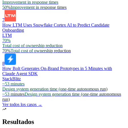
Improvement in response times
50%
Improvement in response times
7
How LTM Uses Snowflake Cortex AI to Predict Candidate
Onboarding
LTM
70%
Total cost of ownership reduction
70%
Total cost of ownership reduction
8
How Bolt Generates On-Brand Prototypes in 5 Minutes with
Claude Agent SDK
StackBlitz
~53 minutes
Design system generation time (one-time autonomous run)
~53 minutes
Design system generation time (one-time autonomous
run)
Ver todos los casos →
Resultados