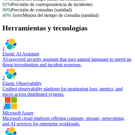
92%
Precisión de correspondencia de incidentes
90%
Precisión de consultas (sanidad)
40% faster
Mejora del tiempo de consulta (sanidad)
Herramientas y tecnologías
1
Elastic AI Assistant
AI-powered security assistant that uses natural language to speed up
threat investigation and incident response.
2
Elastic Observability
Unified observability platform for monitoring logs, metrics, and
traces across distributed systems.
3
Microsoft Azure
Microsoft cloud platform offering compute, storage, networking,
and AI services for enterprise workloads.