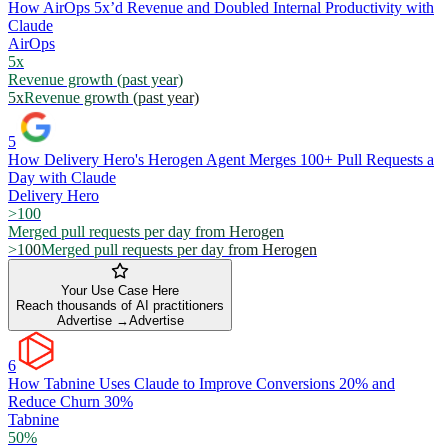
How AirOps 5x’d Revenue and Doubled Internal Productivity with
Claude
AirOps
5x
Revenue growth (past year)
5x
Revenue growth (past year)
5
How Delivery Hero's Herogen Agent Merges 100+ Pull Requests a
Day with Claude
Delivery Hero
>100
Merged pull requests per day from Herogen
>100
Merged pull requests per day from Herogen
Your Use Case Here
Reach thousands of AI practitioners
Advertise →
Advertise
6
How Tabnine Uses Claude to Improve Conversions 20% and
Reduce Churn 30%
Tabnine
50%