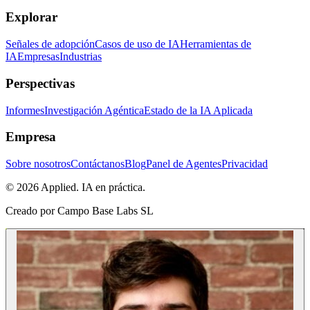
Explorar
Señales de adopción
Casos de uso de IA
Herramientas de
IA
Empresas
Industrias
Perspectivas
Informes
Investigación Agéntica
Estado de la IA Aplicada
Empresa
Sobre nosotros
Contáctanos
Blog
Panel de Agentes
Privacidad
© 2026 Applied. IA en práctica.
Creado por
Campo Base Labs SL