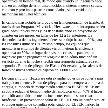
operativos en tiempo real, de modo que cuando un ingeniero hace
clic en un código de error desconocido, el sistema muestra causas,
contexto y próximos pasos recomendados, sin necesidad de
memorizar manuales técnicos.
El cambio más notable se produjo en la incorporación de talento. A
través de su Programa Mavericks, Hexaware ahora incorpora recién
graduados universitarios y los tiene trabajando en proyectos de
clientes en tres meses, en lugar de los 12 a 18 anteriores. La
dependencia de los ingenieros líderes se redujo hasta un 90% para
las consultas rutinarias. Al mismo tiempo, los equipos que
monitorizan entornos de clientes vieron mejorar la eficiencia
operativa un 50%: en lugar de revisar decenas de paneles, un
ingeniero puede preguntar en lenguaje llano cómo funcionó un
servicio durante la noche y recibir una respuesta estructurada en
segundos. En un despliegue de Elastic Observability, las alertas de
falsos positivos semanales bajaron de 1.000 a 244.
De cara al futuro, Hexaware está extendiendo estos patrones a más
trabajo con clientes. En un despliegue para una empresa europea de
energía, el modelo de recuperación semántica ELSER de Elastic
ayudó a reducir el tiempo medio de resolución en un 40% al hacer
coincidir automáticamente los incidentes entrantes con casos
históricos. Un proveedor de salud de EE. UU. vio un patrón similar:
el procesamiento de consultas potenciado por ELSER mejoró la