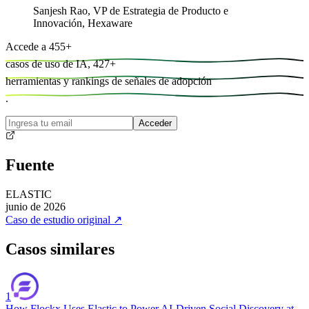
Sanjesh Rao
,
VP de Estrategia de Producto e
Innovación, Hexaware
Accede a
455
+
casos de uso de IA,
427
+
herramientas y
rankings de señales de adopción
.
Acceder
Fuente
ELASTIC
junio de 2026
Caso de estudio original
↗
Casos similares
1
How Flockx Uses Elastic to Power AI-Driven Social Discovery at