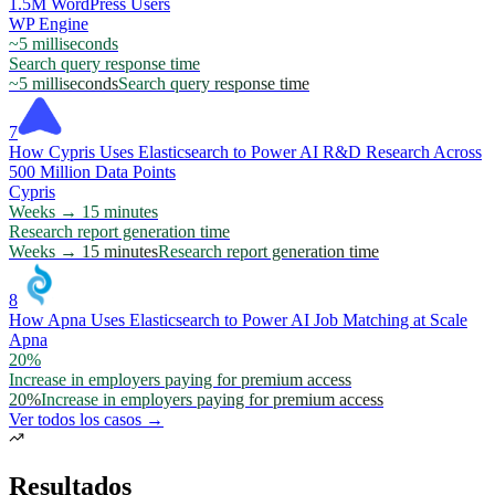
1.5M WordPress Users
WP Engine
~5 milliseconds
Search query response time
~5 milliseconds
Search query response time
7
How Cypris Uses Elasticsearch to Power AI R&D Research Across
500 Million Data Points
Cypris
Weeks → 15 minutes
Research report generation time
Weeks → 15 minutes
Research report generation time
8
How Apna Uses Elasticsearch to Power AI Job Matching at Scale
Apna
20%
Increase in employers paying for premium access
20%
Increase in employers paying for premium access
Ver todos los casos →
Resultados