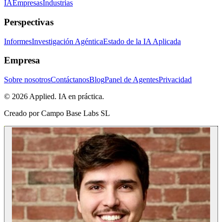
IA
Empresas
Industrias
Perspectivas
Informes
Investigación Agéntica
Estado de la IA Aplicada
Empresa
Sobre nosotros
Contáctanos
Blog
Panel de Agentes
Privacidad
© 2026 Applied. IA en práctica.
Creado por
Campo Base Labs SL