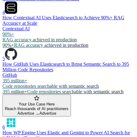
4
How Contextual AI Uses Elasticsearch to Achieve 90%+ RAG
Accuracy at Scale
Contextual AI
90%+
RAG accuracy achieved in production
90%+
RAG accuracy achieved in production
5
How GitHub Uses Elasticsearch to Bring Semantic Search to 395
Million Code Repositories
GitHub
395 million+
Code repositories searchable with semantic search
395 million+
Code repositories searchable with semantic search
Your Use Case Here
Reach thousands of AI practitioners
Advertise →
Advertise
6
How WP Engine Uses Elastic and Gemini to Power AI Search for