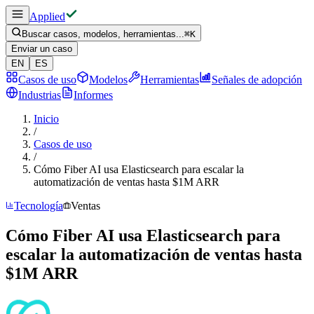
Applied
Buscar casos, modelos, herramientas...
⌘
K
Enviar un caso
EN
ES
Casos de uso
Modelos
Herramientas
Señales de adopción
Industrias
Informes
Inicio
/
Casos de uso
/
Cómo Fiber AI usa Elasticsearch para escalar la
automatización de ventas hasta $1M ARR
Tecnología
Ventas
Cómo Fiber AI usa Elasticsearch para
escalar la automatización de ventas hasta
$1M ARR