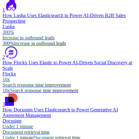
1
How Lusha Uses Elasticsearch to Power AI-Driven B2B Sales
Prospecting
Lusha
300%
Increase in outbound leads
300%
Increase in outbound leads
2
How Flockx Uses Elastic to Power AI-Driven Social Discovery at
Scale
Flockx
10x
Search response time improvement
10x
Search response time improvement
3
How Docusign Uses Elasticsearch to Power Generative AI
Agreement Management
Docusign
Under 1 minute
Document retrieval time
Under 1 minute
Document retrieval time