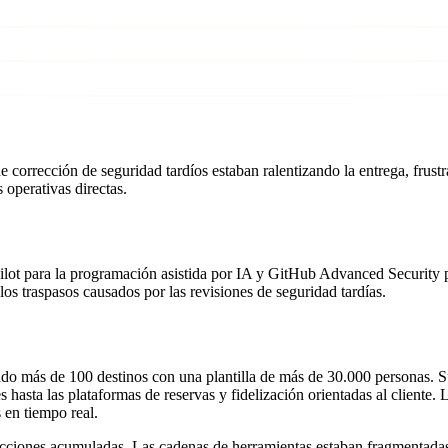
corrección de seguridad tardíos estaban ralentizando la entrega, frust
 operativas directas.
ot para la programación asistida por IA y GitHub Advanced Security pa
 los traspasos causados por las revisiones de seguridad tardías.
do más de 100 destinos con una plantilla de más de 30.000 personas. S
es hasta las plataformas de reservas y fidelización orientadas al cliente
s en tiempo real.
ricciones acumuladas. Las cadenas de herramientas estaban fragmentadas