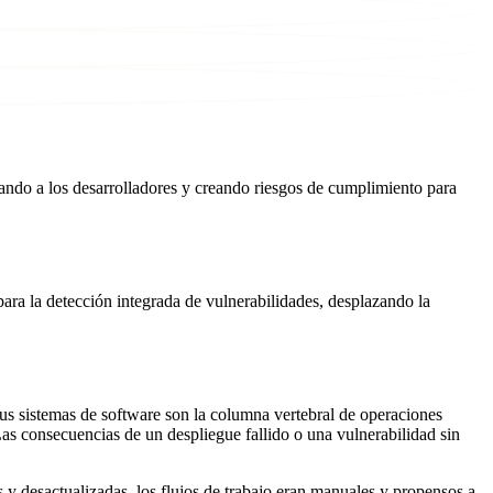
rando a los desarrolladores y creando riesgos de cumplimiento para
ra la detección integrada de vulnerabilidades, desplazando la
us sistemas de software son la columna vertebral de operaciones
. Las consecuencias de un despliegue fallido o una vulnerabilidad sin
 y desactualizadas, los flujos de trabajo eran manuales y propensos a