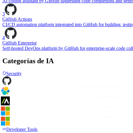
AI coding assistant by GitHub suggesting code completions and gener
3
GitHub Actions
CI/CD automation platform integrated into GitHub for building, test
4
GitHub Enterprise
Self-hosted DevOps platform by GitHub for enterprise-scale code coll
Categorías de IA
Security
Developer Tools