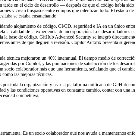
n tarde en el ciclo de desarrollo — después de que el código había sido
siones y crean traspasos entre equipos que ralentizan todo. El estado de 
cesitaba se estaba ensanchando.
idando alojamiento de código, CI/CD, seguridad e IA en un único ento
a la calidad de la experiencia de incorporación. Los desarrolladores 
 la base de código. GitHub Advanced Security se integró directamente en
lemas antes de que lleguen a revisión. Copilot Autofix presenta sugerenc
euda técnica mejoraron un 40% interanual. El tiempo medio de correcci
ugeridas por Copilot, y las puntuaciones de satisfacción de los desarro
un socio colaborador más que una herramienta, señalando que el cambio 
o como las mejoras técnicas.
ps por toda la organización y usar la plataforma unificada de GitHub c
ridad y las condiciones operativas en constante cambio, contar con una i
ecesidad competitiva.
ramienta. Es un socio colaborador que nos ayuda a mantenernos enfocad