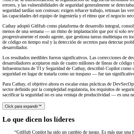
errores, y las vulnerabilidades de seguridad generalmente se detectaba
seguridad tardías son costosas: exigen rehacer trabajo, retrasan las ver
las capacidades del equipo de ingeniería y el ritmo que el negocio ne
Cathay adoptó GitHub como plataforma de desarrollo integral, consol
menos de una semana — un ritmo de implantación que por sí solo revel
progresivamente el modo agente, que gestiona tareas multietapa en toda
de código en tiempo real y la detección de secretos para detectar prob
desarrollador.
Los resultados medibles fueron significativos. Las correcciones de d
desarrolladores aceptaron más de cuatro millones de líneas de código s
Infraestructura de TI y Seguridad de Cathay, describió Copilot como 
seguridad en lugar de tratarla como un traspaso — fue tan significativ
Para Cathay, el objetivo ahora es escalar estas prácticas de DevSecO
sector definido por la complejidad regulatoria, los requisitos de segu
sacrificar la seguridad no es una ventaja de productividad — es una n
Click para expandir
Lo que dicen los líderes
“
GitHub Copilot ha sido un cambio de juego. Es más que una her