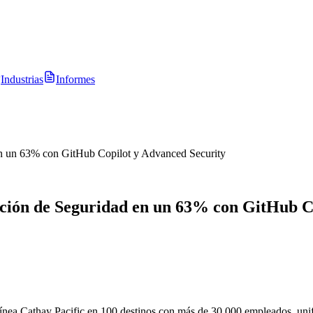
Industrias
Informes
n un 63% con GitHub Copilot y Advanced Security
ión de Seguridad en un 63% con GitHub Co
nea Cathay Pacific en 100 destinos con más de 30.000 empleados, unif