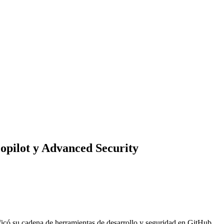
pilot y Advanced Security
icó su cadena de herramientas de desarrollo y seguridad en GitHub