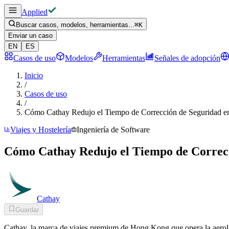
Applied
Buscar casos, modelos, herramientas...
⌘
K
Enviar un caso
EN
ES
Casos de uso
Modelos
Herramientas
Señales de adopción
Inicio
/
Casos de uso
/
Cómo Cathay Redujo el Tiempo de Corrección de Seguridad e
Viajes y Hostelería
Ingeniería de Software
Cómo Cathay Redujo el Tiempo de Correcc
Cathay
Guardar
Cathay, la marca de viajes premium de Hong Kong que opera la aerolí