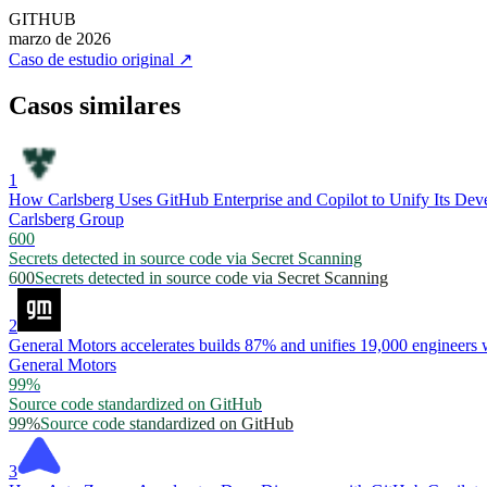
GITHUB
marzo de 2026
Caso de estudio original
↗
Casos similares
1
How Carlsberg Uses GitHub Enterprise and Copilot to Unify Its Dev
Carlsberg Group
600
Secrets detected in source code via Secret Scanning
600
Secrets detected in source code via Secret Scanning
2
General Motors accelerates builds 87% and unifies 19,000 engineers 
General Motors
99%
Source code standardized on GitHub
99%
Source code standardized on GitHub
3