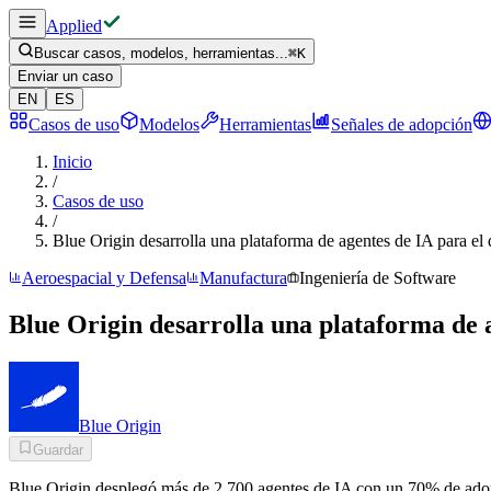
Applied
Buscar casos, modelos, herramientas...
⌘
K
Enviar un caso
EN
ES
Casos de uso
Modelos
Herramientas
Señales de adopción
Inicio
/
Casos de uso
/
Blue Origin desarrolla una plataforma de agentes de IA para el
Aeroespacial y Defensa
Manufactura
Ingeniería de Software
Blue Origin desarrolla una plataforma de 
Blue Origin
Guardar
Blue Origin desplegó más de 2.700 agentes de IA con un 70% de ado