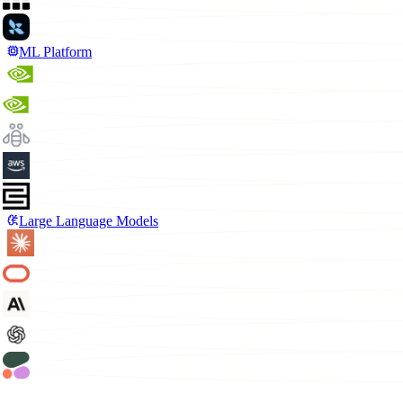
ML Platform
Large Language Models