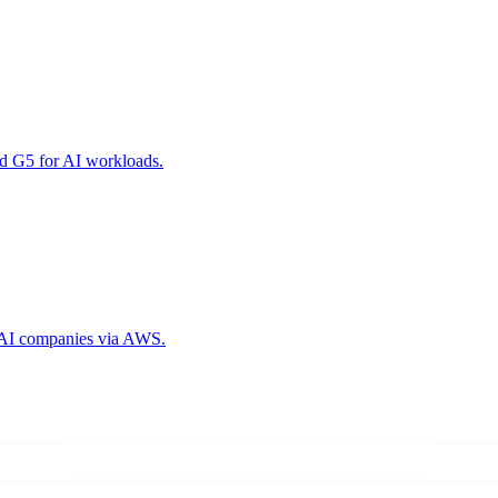
nd G5 for AI workloads.
g AI companies via AWS.