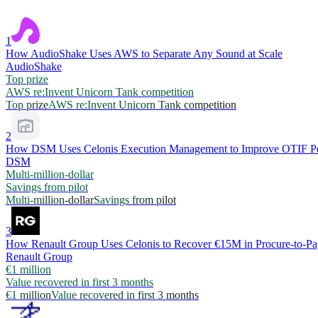
1
How AudioShake Uses AWS to Separate Any Sound at Scale
AudioShake
Top prize
AWS re:Invent Unicorn Tank competition
Top prize
AWS re:Invent Unicorn Tank competition
2
How DSM Uses Celonis Execution Management to Improve OTIF Perf
DSM
Multi-million-dollar
Savings from pilot
Multi-million-dollar
Savings from pilot
3
How Renault Group Uses Celonis to Recover €15M in Procure-to-P
Renault Group
€1 million
Value recovered in first 3 months
€1 million
Value recovered in first 3 months