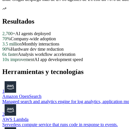
Resultados
2,700+
AI agents deployed
70%
Company-wide adoption
3.5 million
Monthly interactions
90%
Hardware dev time reduction
6x faster
Analysis workflow acceleration
10x improvement
AI app development speed
Herramientas y tecnologías
1
Amazon OpenSearch
Managed search and analytics engine for log analytics, application 
2
AWS Lambda
Serverless compute service that runs code in response to events.