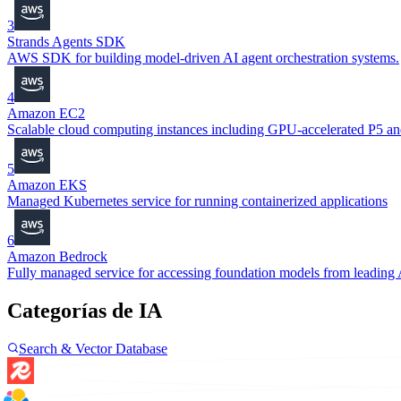
3
Strands Agents SDK
AWS SDK for building model-driven AI agent orchestration systems.
4
Amazon EC2
Scalable cloud computing instances including GPU-accelerated P5 a
5
Amazon EKS
Managed Kubernetes service for running containerized applications
6
Amazon Bedrock
Fully managed service for accessing foundation models from leadin
Categorías de IA
Search & Vector Database