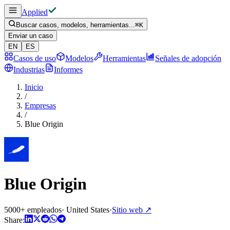
Applied
Buscar casos, modelos, herramientas...
⌘
K
Enviar un caso
EN
ES
Casos de uso
Modelos
Herramientas
Señales de adopción
Industrias
Informes
Inicio
/
Empresas
/
Blue Origin
Blue Origin
5000+ empleados
·
United States
·
Sitio web
↗
Share: