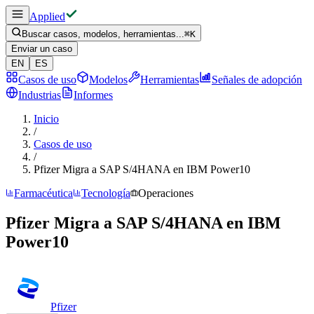
Applied
Buscar casos, modelos, herramientas...
⌘
K
Enviar un caso
EN
ES
Casos de uso
Modelos
Herramientas
Señales de adopción
Industrias
Informes
Inicio
/
Casos de uso
/
Pfizer Migra a SAP S/4HANA en IBM Power10
Farmacéutica
Tecnología
Operaciones
Pfizer Migra a SAP S/4HANA en IBM
Power10
Pfizer