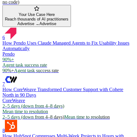
no code)
Your Use Case Here
Reach thousands of AI practitioners
Advertise →
Advertise
6
How Pendo Uses Claude Managed Agents to Fix Usability Issues
Automatically
Pendo
90%+
Agent task success rate
90%+
Agent task success rate
7
How CoreWeave Transformed Customer Support with Cohere
North in 90 Days
CoreWeave
2–5 days (down from 4–8 days)
Mean time to resolution
2–5 days (down from 4–8 days)
Mean time to resolution
8
How HubSpot Compresses Multi-Week Projects to Hours with