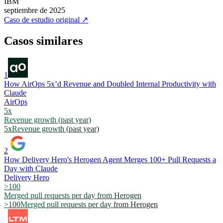
IBM
septiembre de 2025
Caso de estudio original
↗
Casos similares
1
How AirOps 5x’d Revenue and Doubled Internal Productivity with
Claude
AirOps
5x
Revenue growth (past year)
5x
Revenue growth (past year)
2
How Delivery Hero's Herogen Agent Merges 100+ Pull Requests a
Day with Claude
Delivery Hero
>100
Merged pull requests per day from Herogen
>100
Merged pull requests per day from Herogen