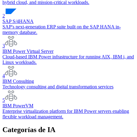
hybrid cloud, and mission-critical workloads.
2
SAP S/4HANA
SAP's next-generation ERP suite built on the SAP HANA in-
memory database.
3
IBM Power Virtual Server
Cloud-based IBM Power infrastructure for running AIX, IBM i, and
Linux workloads.
4
IBM Consulting
Technology consulting and digital transformation services
5
IBM PowerVM
Enterprise virtualization platform for IBM Power servers enabling
flexible workload management.
Categorías de IA