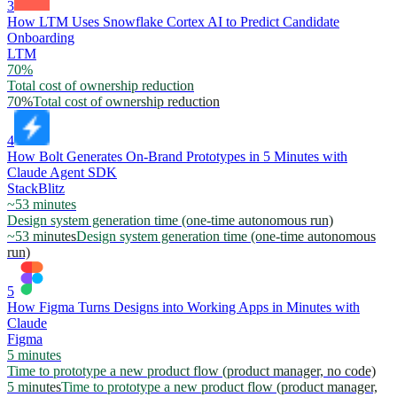
3
How LTM Uses Snowflake Cortex AI to Predict Candidate
Onboarding
LTM
70%
Total cost of ownership reduction
70%
Total cost of ownership reduction
4
How Bolt Generates On-Brand Prototypes in 5 Minutes with
Claude Agent SDK
StackBlitz
~53 minutes
Design system generation time (one-time autonomous run)
~53 minutes
Design system generation time (one-time autonomous
run)
5
How Figma Turns Designs into Working Apps in Minutes with
Claude
Figma
5 minutes
Time to prototype a new product flow (product manager, no code)
5 minutes
Time to prototype a new product flow (product manager,