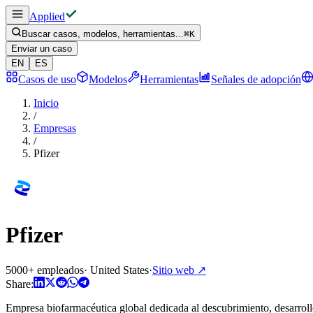
Applied
Buscar casos, modelos, herramientas...
⌘
K
Enviar un caso
EN
ES
Casos de uso
Modelos
Herramientas
Señales de adopción
Inicio
/
Empresas
/
Pfizer
Pfizer
5000+ empleados
·
United States
·
Sitio web
↗
Share:
Empresa biofarmacéutica global dedicada al descubrimiento, desarroll