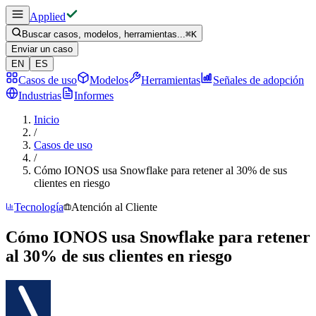
Applied
Buscar casos, modelos, herramientas...
⌘
K
Enviar un caso
EN
ES
Casos de uso
Modelos
Herramientas
Señales de adopción
Industrias
Informes
Inicio
/
Casos de uso
/
Cómo IONOS usa Snowflake para retener al 30% de sus
clientes en riesgo
Tecnología
Atención al Cliente
Cómo IONOS usa Snowflake para retener
al 30% de sus clientes en riesgo