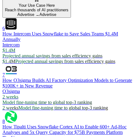
Your Use Case Here
Reach thousands of AI practitioners
Advertise →
Advertise
6
How Intercom Uses Snowflake to Save Sales Teams $1.4M
Annually
Intercom
$1.4M
Projected annual savings from sales efficiency gains
$1.4M
Projected annual savings from sales efficiency gains
7
How O3sigma Builds AI Factory Optimization Models to Generate
$100K+ in New Revenue
O3sigma
2 weeks
Model fine-tuning time to global top-3 ranking
2 weeks
Model fine-tuning time to global top-3 ranking
8
How Tipalti Uses Snowflake Cortex AI to Enable 600+ Ad-Hoc
Analyses and 5x Query Capacity for $75B Payments Platform