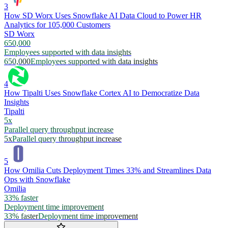
3
How SD Worx Uses Snowflake AI Data Cloud to Power HR
Analytics for 105,000 Customers
SD Worx
650,000
Employees supported with data insights
650,000
Employees supported with data insights
4
How Tipalti Uses Snowflake Cortex AI to Democratize Data
Insights
Tipalti
5x
Parallel query throughput increase
5x
Parallel query throughput increase
5
How Omilia Cuts Deployment Times 33% and Streamlines Data
Ops with Snowflake
Omilia
33% faster
Deployment time improvement
33% faster
Deployment time improvement