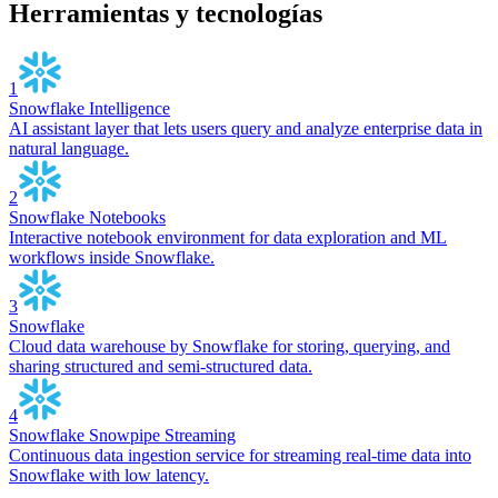
Herramientas y tecnologías
1
Snowflake Intelligence
AI assistant layer that lets users query and analyze enterprise data in
natural language.
2
Snowflake Notebooks
Interactive notebook environment for data exploration and ML
workflows inside Snowflake.
3
Snowflake
Cloud data warehouse by Snowflake for storing, querying, and
sharing structured and semi-structured data.
4
Snowflake Snowpipe Streaming
Continuous data ingestion service for streaming real-time data into
Snowflake with low latency.