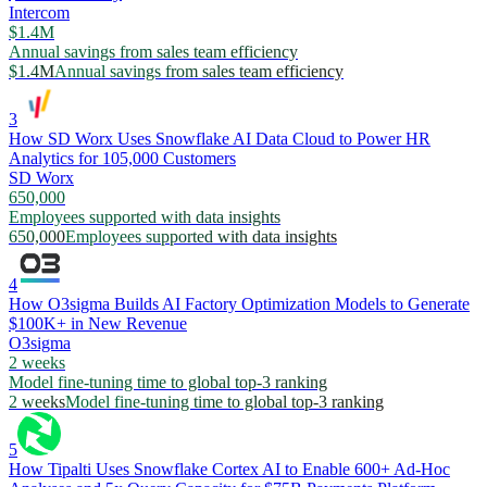
Intercom
$1.4M
Annual savings from sales team efficiency
$1.4M
Annual savings from sales team efficiency
3
How SD Worx Uses Snowflake AI Data Cloud to Power HR
Analytics for 105,000 Customers
SD Worx
650,000
Employees supported with data insights
650,000
Employees supported with data insights
4
How O3sigma Builds AI Factory Optimization Models to Generate
$100K+ in New Revenue
O3sigma
2 weeks
Model fine-tuning time to global top-3 ranking
2 weeks
Model fine-tuning time to global top-3 ranking
5
How Tipalti Uses Snowflake Cortex AI to Enable 600+ Ad-Hoc