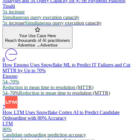
Analyses and 5x Query Capacity for $75B Payments Platform
Tipalti
5x increase
Simultaneous query execution capacity
5x increase
Simultaneous query execution capacity
Your Use Case Here
Reach thousands of AI practitioners
Advertise →
Advertise
6
How Ensono Uses Snowflake ML to Predict IT Failures and Cut
MTTR by Up to 70%
Ensono
54–70%
Reduction in mean time to resolution (MTTR)
54–70%
Reduction in mean time to resolution (MTTR)
7
How LTM Uses Snowflake Cortex AI to Predict Candidate
Onboarding with 80% Accuracy
LTM
80%
Candidate onboarding prediction accuracy