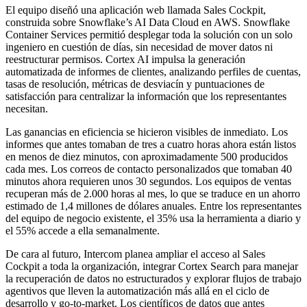
El equipo diseñó una aplicación web llamada Sales Cockpit,
construida sobre Snowflake’s AI Data Cloud en AWS. Snowflake
Container Services permitió desplegar toda la solución con un solo
ingeniero en cuestión de días, sin necesidad de mover datos ni
reestructurar permisos. Cortex AI impulsa la generación
automatizada de informes de clientes, analizando perfiles de cuentas,
tasas de resolución, métricas de desviacín y puntuaciones de
satisfacción para centralizar la información que los representantes
necesitan.
Las ganancias en eficiencia se hicieron visibles de inmediato. Los
informes que antes tomaban de tres a cuatro horas ahora están listos
en menos de diez minutos, con aproximadamente 500 producidos
cada mes. Los correos de contacto personalizados que tomaban 40
minutos ahora requieren unos 30 segundos. Los equipos de ventas
recuperan más de 2.000 horas al mes, lo que se traduce en un ahorro
estimado de 1,4 millones de dólares anuales. Entre los representantes
del equipo de negocio existente, el 35% usa la herramienta a diario y
el 55% accede a ella semanalmente.
De cara al futuro, Intercom planea ampliar el acceso al Sales
Cockpit a toda la organización, integrar Cortex Search para manejar
la recuperación de datos no estructurados y explorar flujos de trabajo
agentivos que lleven la automatización más allá en el ciclo de
desarrollo y go-to-market. Los científicos de datos que antes