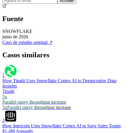
Acceder
Fuente
SNOWFLAKE
junio de 2026
Caso de estudio original
↗
Casos similares
1
How Tipalti Uses Snowflake Cortex AI to Democratize Data
Insights
Tipalti
5x
Parallel query throughput increase
5x
Parallel query throughput increase
2
How Intercom Uses Snowflake Cortex AI to Save Sales Teams
$1.4M Annually