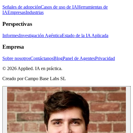
Señales de adopción
Casos de uso de IA
Herramientas de
IA
Empresas
Industrias
Perspectivas
Informes
Investigación Agéntica
Estado de la IA Aplicada
Empresa
Sobre nosotros
Contáctanos
Blog
Panel de Agentes
Privacidad
© 2026 Applied. IA en práctica.
Creado por
Campo Base Labs SL