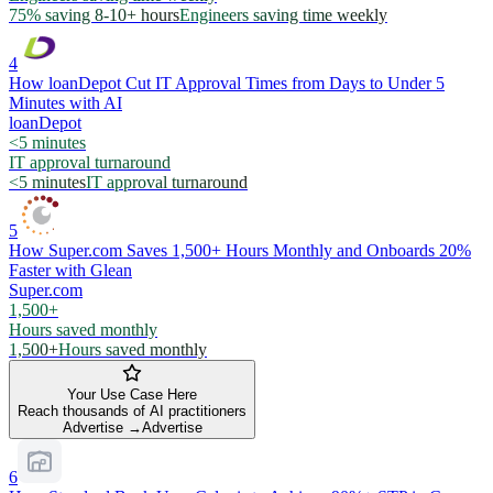
75% saving 8-10+ hours
Engineers saving time weekly
4
How loanDepot Cut IT Approval Times from Days to Under 5
Minutes with AI
loanDepot
<5 minutes
IT approval turnaround
<5 minutes
IT approval turnaround
5
How Super.com Saves 1,500+ Hours Monthly and Onboards 20%
Faster with Glean
Super.com
1,500+
Hours saved monthly
1,500+
Hours saved monthly
Your Use Case Here
Reach thousands of AI practitioners
Advertise →
Advertise
6