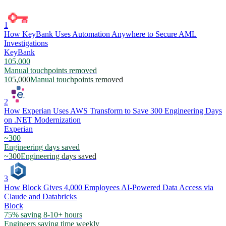
1
How KeyBank Uses Automation Anywhere to Secure AML
Investigations
KeyBank
105,000
Manual touchpoints removed
105,000
Manual touchpoints removed
2
How Experian Uses AWS Transform to Save 300 Engineering Days
on .NET Modernization
Experian
~300
Engineering days saved
~300
Engineering days saved
3
How Block Gives 4,000 Employees AI-Powered Data Access via
Claude and Databricks
Block
75% saving 8-10+ hours
Engineers saving time weekly