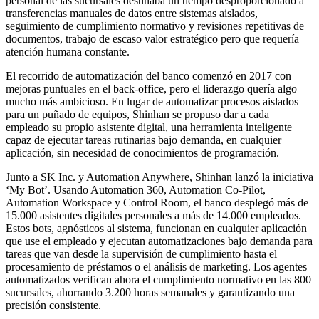
personal de las sucursales destinaba un tiempo desproporcionado a
transferencias manuales de datos entre sistemas aislados,
seguimiento de cumplimiento normativo y revisiones repetitivas de
documentos, trabajo de escaso valor estratégico pero que requería
atención humana constante.
El recorrido de automatización del banco comenzó en 2017 con
mejoras puntuales en el back-office, pero el liderazgo quería algo
mucho más ambicioso. En lugar de automatizar procesos aislados
para un puñado de equipos, Shinhan se propuso dar a cada
empleado su propio asistente digital, una herramienta inteligente
capaz de ejecutar tareas rutinarias bajo demanda, en cualquier
aplicación, sin necesidad de conocimientos de programación.
Junto a SK Inc. y Automation Anywhere, Shinhan lanzó la iniciativa
‘My Bot’. Usando Automation 360, Automation Co-Pilot,
Automation Workspace y Control Room, el banco desplegó más de
15.000 asistentes digitales personales a más de 14.000 empleados.
Estos bots, agnósticos al sistema, funcionan en cualquier aplicación
que use el empleado y ejecutan automatizaciones bajo demanda para
tareas que van desde la supervisión de cumplimiento hasta el
procesamiento de préstamos o el análisis de marketing. Los agentes
automatizados verifican ahora el cumplimiento normativo en las 800
sucursales, ahorrando 3.200 horas semanales y garantizando una
precisión consistente.