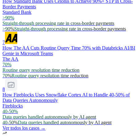
How Standard Bank Uses Celonis to Achieve 90%+ STP in Cross-
Border Payments
Standard Bank
>90%
Straight-through processing rate in cross-border payments
>90%
Straight-through processing rate in cross-border payments
7
How The AA Cuts Routine Query Time 70% with Databricks AI/BI
Genie in Microsoft Teams
The AA
70%
Routine query resolution time reduction
70%
Routine query resolution time reduction
8
How Fireblocks Uses Snowflake Cortex AI to Handle 40-50% of
Data Queries Autonomously
Fireblocks
40-50%
Data queries handled autonomously by AI agent
40-50%
Data queries handled autonomously by AI agent
Ver todos los casos →