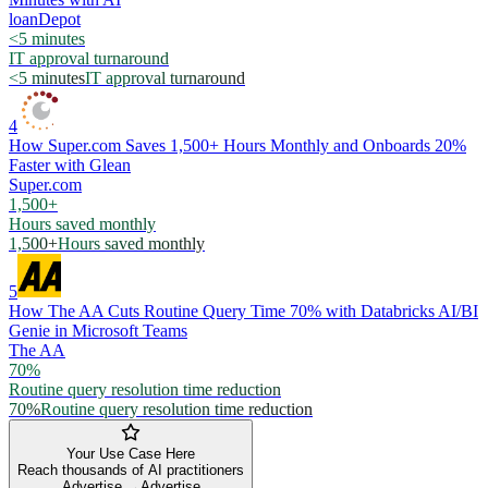
loanDepot
<5 minutes
IT approval turnaround
<5 minutes
IT approval turnaround
4
How Super.com Saves 1,500+ Hours Monthly and Onboards 20%
Faster with Glean
Super.com
1,500+
Hours saved monthly
1,500+
Hours saved monthly
5
How The AA Cuts Routine Query Time 70% with Databricks AI/BI
Genie in Microsoft Teams
The AA
70%
Routine query resolution time reduction
70%
Routine query resolution time reduction
Your Use Case Here
Reach thousands of AI practitioners
Advertise →
Advertise