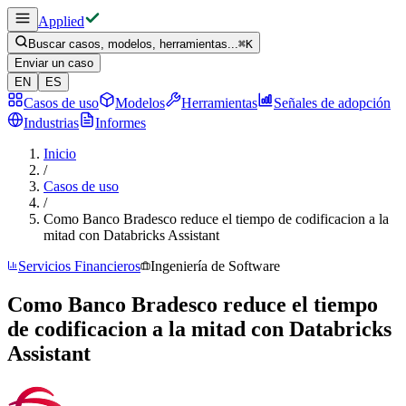
Applied
Buscar casos, modelos, herramientas...
⌘
K
Enviar un caso
EN
ES
Casos de uso
Modelos
Herramientas
Señales de adopción
Industrias
Informes
Inicio
/
Casos de uso
/
Como Banco Bradesco reduce el tiempo de codificacion a la
mitad con Databricks Assistant
Servicios Financieros
Ingeniería de Software
Como Banco Bradesco reduce el tiempo
de codificacion a la mitad con Databricks
Assistant