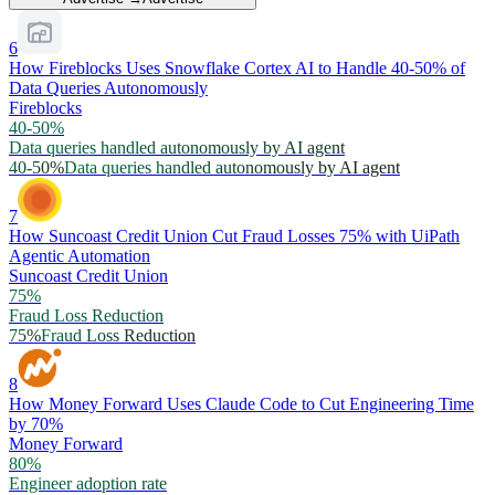
6
How Fireblocks Uses Snowflake Cortex AI to Handle 40-50% of
Data Queries Autonomously
Fireblocks
40-50%
Data queries handled autonomously by AI agent
40-50%
Data queries handled autonomously by AI agent
7
How Suncoast Credit Union Cut Fraud Losses 75% with UiPath
Agentic Automation
Suncoast Credit Union
75%
Fraud Loss Reduction
75%
Fraud Loss Reduction
8
How Money Forward Uses Claude Code to Cut Engineering Time
by 70%
Money Forward
80%
Engineer adoption rate