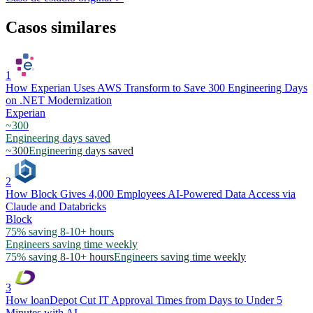
Casos similares
1
How Experian Uses AWS Transform to Save 300 Engineering Days
on .NET Modernization
Experian
~300
Engineering days saved
~300
Engineering days saved
2
How Block Gives 4,000 Employees AI-Powered Data Access via
Claude and Databricks
Block
75% saving 8-10+ hours
Engineers saving time weekly
75% saving 8-10+ hours
Engineers saving time weekly
3
How loanDepot Cut IT Approval Times from Days to Under 5
Minutes with AI