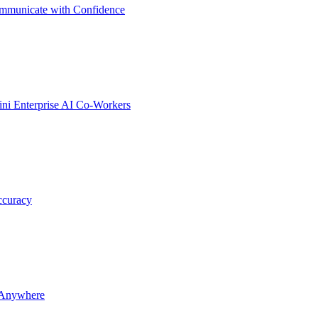
mmunicate with Confidence
i Enterprise AI Co-Workers
ccuracy
 Anywhere