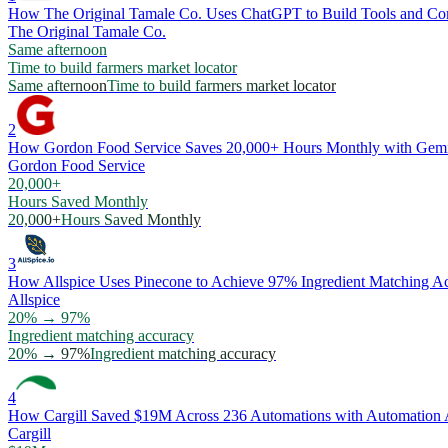
How The Original Tamale Co. Uses ChatGPT to Build Tools and Co
The Original Tamale Co.
Same afternoon
Time to build farmers market locator
Same afternoon
Time to build farmers market locator
2
How Gordon Food Service Saves 20,000+ Hours Monthly with Gemin
Gordon Food Service
20,000+
Hours Saved Monthly
20,000+
Hours Saved Monthly
3
How Allspice Uses Pinecone to Achieve 97% Ingredient Matching A
Allspice
20% → 97%
Ingredient matching accuracy
20% → 97%
Ingredient matching accuracy
4
How Cargill Saved $19M Across 236 Automations with Automation
Cargill