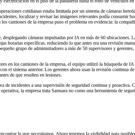
 electrocución en el piso de la panadería hasta el robo de vehículos en 
peraciones cotidianas estaba limitada por un sistema de cámaras heredad
cidentes, localizar y revisar las imágenes relevantes podía consumir ho
 los camiones de la empresa puso el problema en evidencia: la compañía n
ty, desplegando cámaras impulsadas por IA en más de 60 ubicaciones. La
anjas horarias específicas, reduciendo lo que antes era una revisión ma
equeño grupo de administradores a más de 50 supervisores y gerentes, da
ores en los camiones de la empresa, el equipo utilizó la búsqueda de IA
con el sistema anterior. Los gerentes ahora usan la revisión continua d
ntes de que resulten en lesiones.
tiva de incidentes a una supervisión de seguridad continua y proactiva.
ed operativa, la empresa trata Samsara no como una herramienta de segur
encontrar lo que necesitamos. Ahora tenemos la visibilidad para posiblem