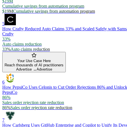
$19M
Cumulative savings from automation program
$19M
Cumulative savings from automation program
5
How Crafty Reduced Auto Claims 33% and Scaled Safely with Sams
Crafty
33%
Auto claims reduction
33%
Auto claims reduction
Your Use Case Here
Reach thousands of AI practitioners
Advertise →
Advertise
6
How PepsiCo Uses Celonis to Cut Order Rejections 86% and Unlock 
PepsiCo
86%
Sales order rejection rate reduction
86%
Sales order rejection rate reduction
7
How Carlsberg Uses GitHub Enterprise and Copilot to Unify Its Dev