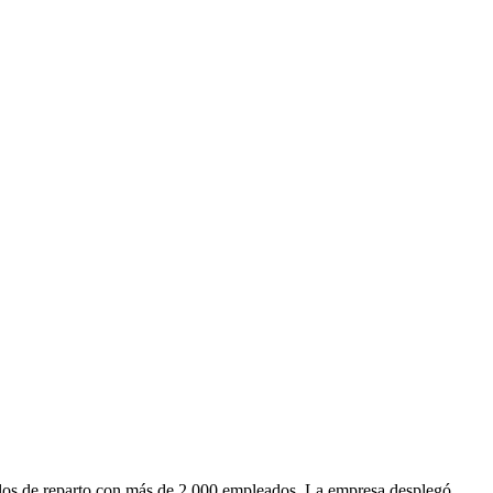
ículos de reparto con más de 2,000 empleados. La empresa desplegó