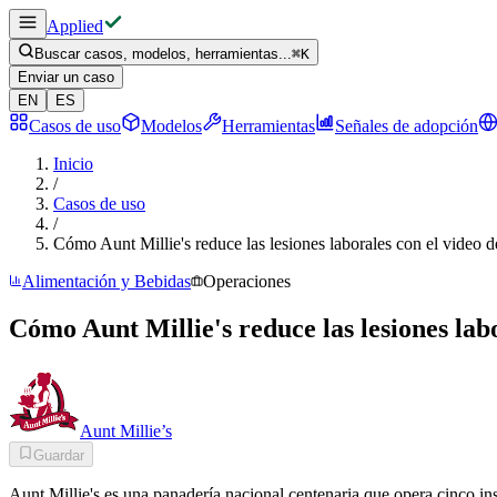
Applied
Buscar casos, modelos, herramientas...
⌘
K
Enviar un caso
EN
ES
Casos de uso
Modelos
Herramientas
Señales de adopción
Inicio
/
Casos de uso
/
Cómo Aunt Millie's reduce las lesiones laborales con el video 
Alimentación y Bebidas
Operaciones
Cómo Aunt Millie's reduce las lesiones lab
Aunt Millie’s
Guardar
Aunt Millie's es una panadería nacional centenaria que opera cinco i