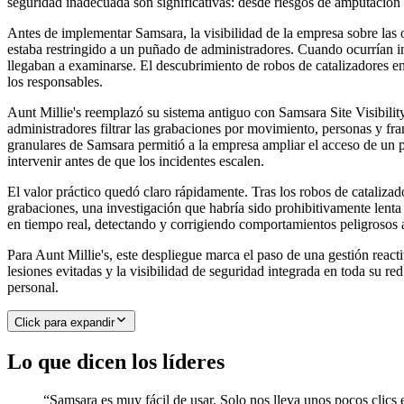
seguridad inadecuada son significativas: desde riesgos de amputación y
Antes de implementar Samsara, la visibilidad de la empresa sobre las o
estaba restringido a un puñado de administradores. Cuando ocurrían in
llegaban a examinarse. El descubrimiento de robos de catalizadores en
los responsables.
Aunt Millie's reemplazó su sistema antiguo con Samsara Site Visibili
administradores filtrar las grabaciones por movimiento, personas y fr
granulares de Samsara permitió a la empresa ampliar el acceso de un p
intervenir antes de que los incidentes escalen.
El valor práctico quedó claro rápidamente. Tras los robos de catalizad
grabaciones, una investigación que habría sido prohibitivamente lenta 
en tiempo real, detectando y corrigiendo comportamientos peligrosos a
Para Aunt Millie's, este despliegue marca el paso de una gestión reac
lesiones evitadas y la visibilidad de seguridad integrada en toda su r
personal.
Click para expandir
Lo que dicen los líderes
“
Samsara es muy fácil de usar. Solo nos lleva unos pocos clics 