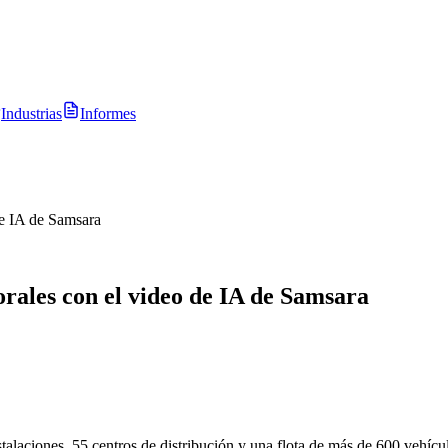
Industrias
Informes
de IA de Samsara
orales con el video de IA de Samsara
nstalaciones, 55 centros de distribución y una flota de más de 600 veh