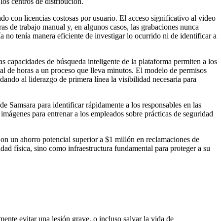
los centros de distribución.
o con licencias costosas por usuario. El acceso significativo al video
ras de trabajo manual y, en algunos casos, las grabaciones nunca
o tenía manera eficiente de investigar lo ocurrido ni de identificar a
s capacidades de búsqueda inteligente de la plataforma permiten a los
nual de horas a un proceso que lleva minutos. El modelo de permisos
ndo al liderazgo de primera línea la visibilidad necesaria para
 de Samsara para identificar rápidamente a los responsables en las
e imágenes para entrenar a los empleados sobre prácticas de seguridad
 Con un ahorro potencial superior a $1 millón en reclamaciones de
idad física, sino como infraestructura fundamental para proteger a su
ente evitar una lesión grave, o incluso salvar la vida de