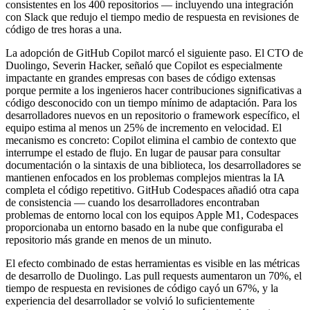
consistentes en los 400 repositorios — incluyendo una integración
con Slack que redujo el tiempo medio de respuesta en revisiones de
código de tres horas a una.
La adopción de GitHub Copilot marcó el siguiente paso. El CTO de
Duolingo, Severin Hacker, señaló que Copilot es especialmente
impactante en grandes empresas con bases de código extensas
porque permite a los ingenieros hacer contribuciones significativas a
código desconocido con un tiempo mínimo de adaptación. Para los
desarrolladores nuevos en un repositorio o framework específico, el
equipo estima al menos un 25% de incremento en velocidad. El
mecanismo es concreto: Copilot elimina el cambio de contexto que
interrumpe el estado de flujo. En lugar de pausar para consultar
documentación o la sintaxis de una biblioteca, los desarrolladores se
mantienen enfocados en los problemas complejos mientras la IA
completa el código repetitivo. GitHub Codespaces añadió otra capa
de consistencia — cuando los desarrolladores encontraban
problemas de entorno local con los equipos Apple M1, Codespaces
proporcionaba un entorno basado en la nube que configuraba el
repositorio más grande en menos de un minuto.
El efecto combinado de estas herramientas es visible en las métricas
de desarrollo de Duolingo. Las pull requests aumentaron un 70%, el
tiempo de respuesta en revisiones de código cayó un 67%, y la
experiencia del desarrollador se volvió lo suficientemente