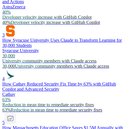
and Actions
AstraZeneca
40%
Developer velocity increase with GitHub Copilot
40%
Developer velocity increase with GitHub Copilot
3
How Syracuse University Uses Claude to Transform Learning for
30,000 Students
Syracuse University
30,000
University community members with Claude access
30,000
University community members with Claude access
4
How Cathay Reduced Security Fix Time by 63% with GitHub
Copilot and Advanced Security
Cathay
63%
Reduction in mean time to remediate security fixes
63%
Reduction in mean time to remediate security fixes
5
How Massachusetts Education Office Saves $1.5M Annually with