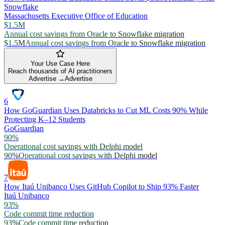
Snowflake
Massachusetts Executive Office of Education
$1.5M
Annual cost savings from Oracle to Snowflake migration
$1.5M
Annual cost savings from Oracle to Snowflake migration
Your Use Case Here
Reach thousands of AI practitioners
Advertise →
Advertise
6
How GoGuardian Uses Databricks to Cut ML Costs 90% While
Protecting K–12 Students
GoGuardian
90%
Operational cost savings with Delphi model
90%
Operational cost savings with Delphi model
7
How Itaú Unibanco Uses GitHub Copilot to Ship 93% Faster
Itaú Unibanco
93%
Code commit time reduction
93%
Code commit time reduction