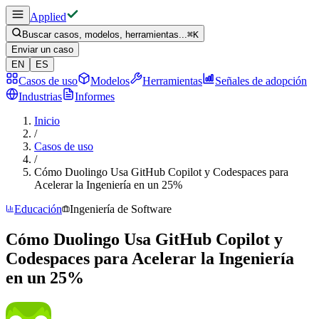
Applied
Buscar casos, modelos, herramientas...
⌘
K
Enviar un caso
EN
ES
Casos de uso
Modelos
Herramientas
Señales de adopción
Industrias
Informes
Inicio
/
Casos de uso
/
Cómo Duolingo Usa GitHub Copilot y Codespaces para
Acelerar la Ingeniería en un 25%
Educación
Ingeniería de Software
Cómo Duolingo Usa GitHub Copilot y
Codespaces para Acelerar la Ingeniería
en un 25%