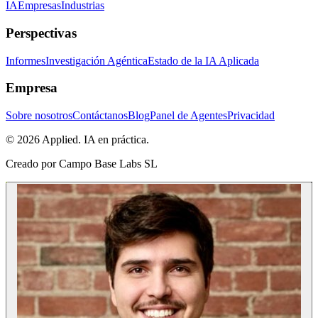
IA
Empresas
Industrias
Perspectivas
Informes
Investigación Agéntica
Estado de la IA Aplicada
Empresa
Sobre nosotros
Contáctanos
Blog
Panel de Agentes
Privacidad
© 2026 Applied. IA en práctica.
Creado por
Campo Base Labs SL