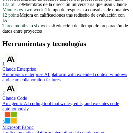
123 of 139
Miembros de la dirección universitaria que usan Claude
Minutes vs. two weeks
Tiempo de respuesta a consultas de donantes
12 points
Mejora en calificaciones tras rediseño de evaluación con
IA
Three months to six weeks
Reducción del tiempo de preparación de
datos entre proyectos
Herramientas y tecnologías
1
Claude Enterprise
Anthropic's enterprise AI platform with extended context windows
and team collaboration features.
2
Claude Code
An agentic AI coding tool that writes, edits, and executes code
autonomously.
3
Microsoft Fabric
Unified analytics platform integrating data engineering,