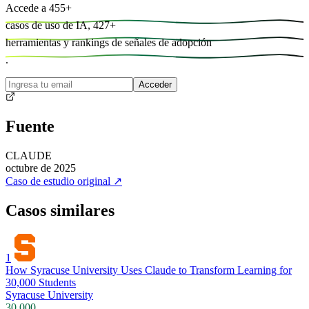
Accede a
455
+
casos de uso de IA,
427
+
herramientas y
rankings de señales de adopción
.
Acceder
Fuente
CLAUDE
octubre de 2025
Caso de estudio original
↗
Casos similares
1
How Syracuse University Uses Claude to Transform Learning for
30,000 Students
Syracuse University
30,000