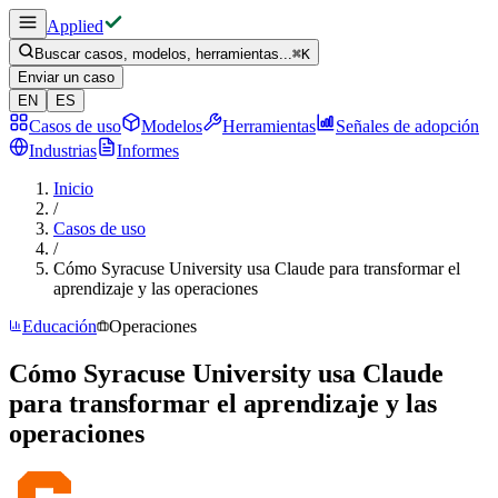
Applied
Buscar casos, modelos, herramientas...
⌘
K
Enviar un caso
EN
ES
Casos de uso
Modelos
Herramientas
Señales de adopción
Industrias
Informes
Inicio
/
Casos de uso
/
Cómo Syracuse University usa Claude para transformar el
aprendizaje y las operaciones
Educación
Operaciones
Cómo Syracuse University usa Claude
para transformar el aprendizaje y las
operaciones