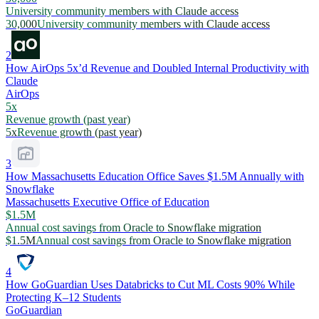
University community members with Claude access
30,000
University community members with Claude access
2
How AirOps 5x’d Revenue and Doubled Internal Productivity with
Claude
AirOps
5x
Revenue growth (past year)
5x
Revenue growth (past year)
3
How Massachusetts Education Office Saves $1.5M Annually with
Snowflake
Massachusetts Executive Office of Education
$1.5M
Annual cost savings from Oracle to Snowflake migration
$1.5M
Annual cost savings from Oracle to Snowflake migration
4
How GoGuardian Uses Databricks to Cut ML Costs 90% While
Protecting K–12 Students
GoGuardian