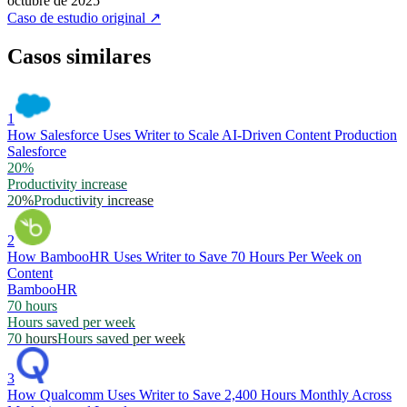
octubre de 2025
Caso de estudio original
↗
Casos similares
1
How Salesforce Uses Writer to Scale AI-Driven Content Production
Salesforce
20%
Productivity increase
20%
Productivity increase
2
How BambooHR Uses Writer to Save 70 Hours Per Week on
Content
BambooHR
70 hours
Hours saved per week
70 hours
Hours saved per week
3
How Qualcomm Uses Writer to Save 2,400 Hours Monthly Across