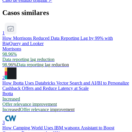
Caso de estudio original
↗
Casos similares
1
How Morrisons Reduced Data Reporting Lag by 99% with
BigQuery and Looker
Morrisons
98.96%
Data reporting lag reduction
98.96%
Data reporting lag reduction
2
How Ibotta Uses Databricks Vector Search and AI/BI to Personalize
Cashback Offers and Reduce Latency at Scale
Ibotta
Increased
Offer relevance improvement
Increased
Offer relevance improvement
3
How Camping World Uses IBM watsonx Assistant to Boost