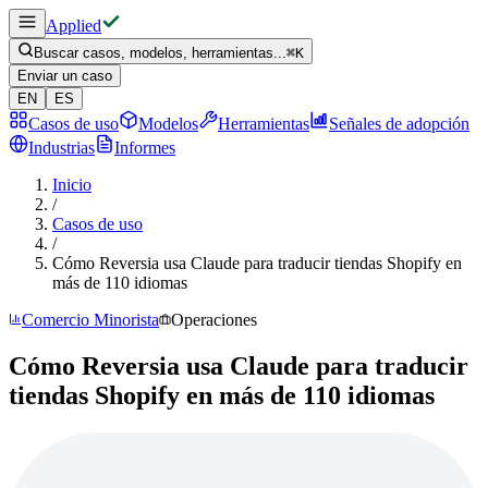
Applied
Buscar casos, modelos, herramientas...
⌘
K
Enviar un caso
EN
ES
Casos de uso
Modelos
Herramientas
Señales de adopción
Industrias
Informes
Inicio
/
Casos de uso
/
Cómo Reversia usa Claude para traducir tiendas Shopify en
más de 110 idiomas
Comercio Minorista
Operaciones
Cómo Reversia usa Claude para traducir
tiendas Shopify en más de 110 idiomas