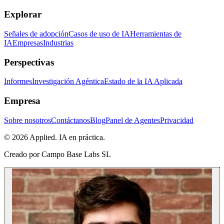
Explorar
Señales de adopción
Casos de uso de IA
Herramientas de
IA
Empresas
Industrias
Perspectivas
Informes
Investigación Agéntica
Estado de la IA Aplicada
Empresa
Sobre nosotros
Contáctanos
Blog
Panel de Agentes
Privacidad
© 2026 Applied. IA en práctica.
Creado por
Campo Base Labs SL