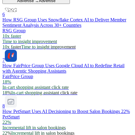
Advertise →
Advertise
6
How RSG Group Uses Snowflake Cortex AI to Deliver Member
Sentiment Analysis Across 30+ Countries
RSG Group
10x faster
Time to insight improvement
10x faster
Time to insight improvement
7
How FairPrice Group Uses Google Cloud AI to Redefine Retail
with Agentic Shopping Assistants
FairPrice Group
18%
In-cart shopping assistant click rate
18%
In-cart shopping assistant click rate
8
How PetSmart Uses AI Decisioning to Boost Salon Bookings 22%
PetSmart
22%
Incremental lift in salon bookings
22%
Incremental lift in salon bookings