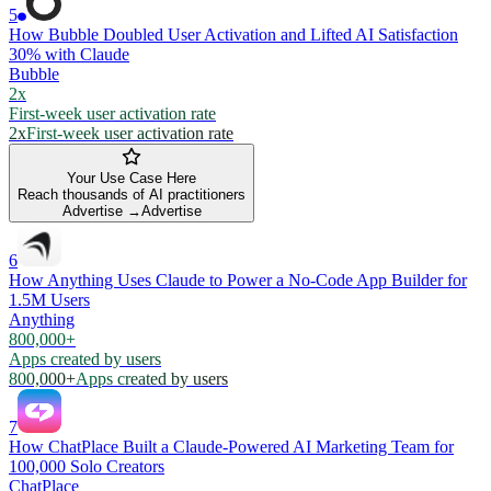
5
How Bubble Doubled User Activation and Lifted AI Satisfaction
30% with Claude
Bubble
2x
First-week user activation rate
2x
First-week user activation rate
Your Use Case Here
Reach thousands of AI practitioners
Advertise →
Advertise
6
How Anything Uses Claude to Power a No-Code App Builder for
1.5M Users
Anything
800,000+
Apps created by users
800,000+
Apps created by users
7
How ChatPlace Built a Claude-Powered AI Marketing Team for
100,000 Solo Creators
ChatPlace