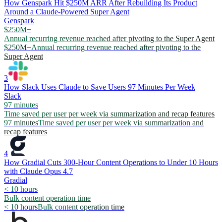
How Genspark Hit $250M ARR After Rebuilding Its Product
Around a Claude-Powered Super Agent
Genspark
$250M+
Annual recurring revenue reached after pivoting to the Super Agent
$250M+
Annual recurring revenue reached after pivoting to the
Super Agent
3
How Slack Uses Claude to Save Users 97 Minutes Per Week
Slack
97 minutes
Time saved per user per week via summarization and recap features
97 minutes
Time saved per user per week via summarization and
recap features
4
How Gradial Cuts 300-Hour Content Operations to Under 10 Hours
with Claude Opus 4.7
Gradial
< 10 hours
Bulk content operation time
< 10 hours
Bulk content operation time