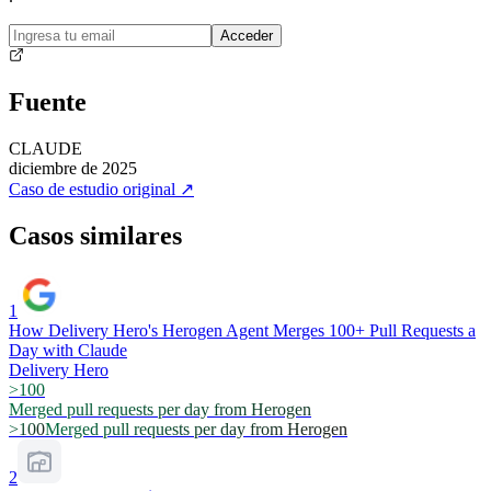
Acceder
Fuente
CLAUDE
diciembre de 2025
Caso de estudio original
↗
Casos similares
1
How Delivery Hero's Herogen Agent Merges 100+ Pull Requests a
Day with Claude
Delivery Hero
>100
Merged pull requests per day from Herogen
>100
Merged pull requests per day from Herogen
2