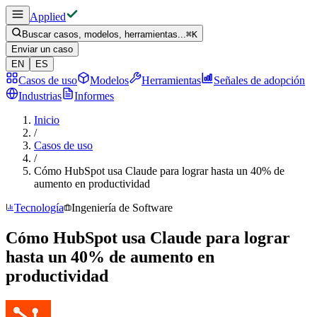
Applied
Buscar casos, modelos, herramientas...
⌘
K
Enviar un caso
EN
ES
Casos de uso
Modelos
Herramientas
Señales de adopción
Industrias
Informes
Inicio
/
Casos de uso
/
Cómo HubSpot usa Claude para lograr hasta un 40% de
aumento en productividad
Tecnología
Ingeniería de Software
Cómo HubSpot usa Claude para lograr
hasta un 40% de aumento en
productividad