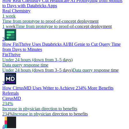
How Real Chemistry Cut Healthcare AI Prototyping from Months
to Days with Databricks Apps
Real Chemistry
1 week
Time from prototype to proof-of-concept deployment
1 week
Time from prototype to proof-of-concept deployment
2
How FinThrive Uses Databricks AI/BI Genie to Cut Query Time
from Days to Minutes
FinThrive
Under 24 hours (down from 3–5 days)
Data query response time
Under 24 hours (down from 3–5 days)
Data query response time
3
How CirrusMD Uses Writer to Achieve 234% More Benefits
Referrals
CirrusMD
234%
Increase in physician direction to benefits
234%
Increase in physician direction to benefits
4