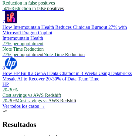
Reduction in false positives
50%
Reduction in false positives
7
How Intermountain Health Reduces Clinician Burnout 27% with
Microsoft Dragon Copilot
Intermountain Health
27% per appointment
Note Time Reduction
27% per appointment
Note Time Reduction
8
How HP Built a GenAI Data Chatbot in 3 Weeks Using Databricks
Mosaic AI to Recover 20-30% of Data Team Time
HP
20-30%
Cost savings vs AWS Redshift
20-30%
Cost savings vs AWS Redshift
Ver todos los casos →
Resultados