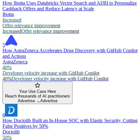
How Ibotta Uses Databricks Vector Search and AI/BI to Personalize
Cashback Offers and Reduce Latency at Scale
Ibotta
Increased
Offer relevance improvement
Increased
Offer relevance improvement
5
How AstraZeneca Accelerates Drug Discovery with GitHub Copilot
and Actions
AstraZeneca
40%
Developer velocity increase with GitHub Copilot
40%
Developer velocity increase with GitHub Copilot
Your Use Case Here
Reach thousands of AI practitioners
Advertise →
Advertise
6
How Doctolib Built an In-House SOC with Elastic Security, Cutting
False Positives by 50%
Doctolib
50%