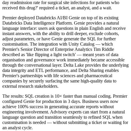
day readmission rate for surgical site infections for patients who
received this drug?' required a ticket, an analyst, and a wait.
Premier deployed Databricks AI/BI Genie on top of its existing
Databricks Data Intelligence Platform. Genie provides a natural
language interface: users ask questions in plain English and receive
instant answers, with the ability to drill deeper, exclude cohorts,
adjust parameters, or have Genie generate the SQL for further
customisation. The integration with Unity Catalog — which
Premier's Senior Director of Enterprise Analytics Tim Riddle
described as 'like flipping a light switch' — meant years of data
organisation and governance work immediately became accessible
through the conversational layer. Delta Lake provides the underlying
data integrity and ETL performance, and Delta Sharing enables
Premier's partnerships with life sciences and pharmaceutical
companies by securely surfacing the same high-quality data to
external research stakeholders.
The results: SQL creation is 10× faster than manual coding. Premier
configured Genie for production in 3 days. Business users now
achieve 100% success in generating accurate reports without
engineering involvement. Advisory experts can start from a natural
language question and transition seamlessly to refined SQL when
customisation is needed — without submitting a ticket or waiting for
an analyst cycle.