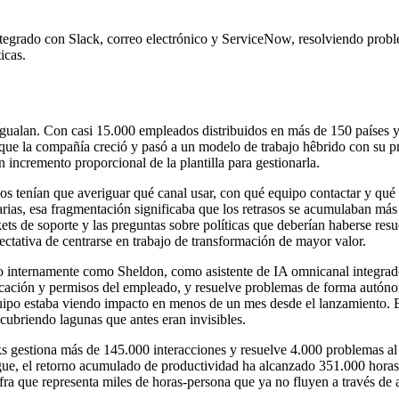
egrado con Slack, correo electrónico y ServiceNow, resolviendo probl
icas.
gualan. Con casi 15.000 empleados distribuidos en más de 150 países y
edida que la compañía creció y pasó a un modelo de trabajo hêbrido c
 incremento proporcional de la plantilla para gestionarla.
s tenían que averiguar qué canal usar, con qué equipo contactar y qué 
rias, esa fragmentación significaba que los retrasos se acumulaban más
ets de soporte y las preguntas sobre políticas que deberían haberse resu
pectativa de centrarse en trabajo de transformación de mayor valor.
 internamente como Sheldon, como asistente de IA omnicanal integrad
ubicación y permisos del empleado, y resuelve problemas de forma autón
uipo estaba viendo impacto en menos de un mes desde el lanzamiento. 
cubriendo lagunas que antes eran invisibles.
orks gestiona más de 145.000 interacciones y resuelve 4.000 problemas
egue, el retorno acumulado de productividad ha alcanzado 351.000 horas
ifra que representa miles de horas-persona que ya no fluyen a través de