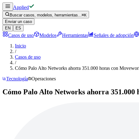
Applied
Buscar casos, modelos, herramientas...
⌘
K
Enviar un caso
EN
ES
Casos de uso
Modelos
Herramientas
Señales de adopción
Inicio
/
Casos de uso
/
Cómo Palo Alto Networks ahorra 351.000 horas con Movewor
Tecnología
Operaciones
Cómo Palo Alto Networks ahorra 351.000