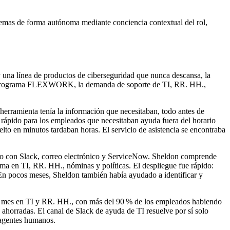
emas de forma autónoma mediante conciencia contextual del rol,
 una línea de productos de ciberseguridad que nunca descansa, la
on su programa FLEXWORK, la demanda de soporte de TI, RR. HH.,
herramienta tenía la información que necesitaban, todo antes de
 rápido para los empleados que necesitaban ayuda fuera del horario
elto en minutos tardaban horas. El servicio de asistencia se encontraba
o con Slack, correo electrónico y ServiceNow. Sheldon comprende
oma en TI, RR. HH., nóminas y políticas. El despliegue fue rápido:
En pocos meses, Sheldon también había ayudado a identificar y
 al mes en TI y RR. HH., con más del 90 % de los empleados habiendo
 ahorradas. El canal de Slack de ayuda de TI resuelve por sí solo
 agentes humanos.