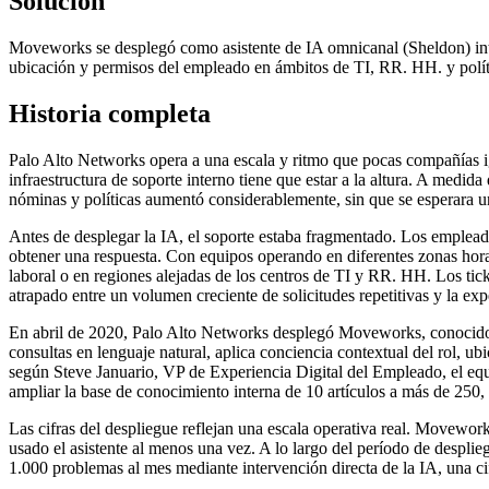
Solución
Moveworks se desplegó como asistente de IA omnicanal (Sheldon) int
ubicación y permisos del empleado en ámbitos de TI, RR. HH. y polít
Historia completa
Palo Alto Networks opera a una escala y ritmo que pocas compañías i
infraestructura de soporte interno tiene que estar a la altura. A m
nóminas y políticas aumentó considerablemente, sin que se esperara un
Antes de desplegar la IA, el soporte estaba fragmentado. Los empleado
obtener una respuesta. Con equipos operando en diferentes zonas hora
laboral o en regiones alejadas de los centros de TI y RR. HH. Los tick
atrapado entre un volumen creciente de solicitudes repetitivas y la ex
En abril de 2020, Palo Alto Networks desplegó Moveworks, conocido
consultas en lenguaje natural, aplica conciencia contextual del rol, 
según Steve Januario, VP de Experiencia Digital del Empleado, el eq
ampliar la base de conocimiento interna de 10 artículos a más de 250, 
Las cifras del despliegue reflejan una escala operativa real. Movew
usado el asistente al menos una vez. A lo largo del período de despli
1.000 problemas al mes mediante intervención directa de la IA, una c