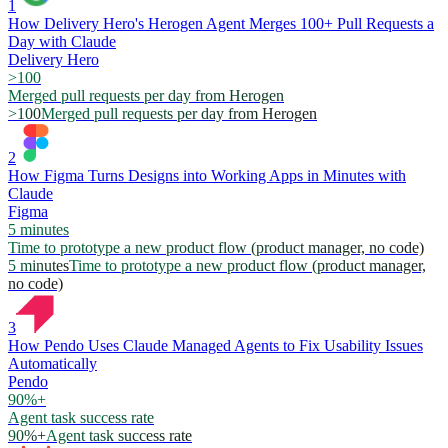
1
How Delivery Hero's Herogen Agent Merges 100+ Pull Requests a
Day with Claude
Delivery Hero
>100
Merged pull requests per day from Herogen
>100
Merged pull requests per day from Herogen
2
How Figma Turns Designs into Working Apps in Minutes with
Claude
Figma
5 minutes
Time to prototype a new product flow (product manager, no code)
5 minutes
Time to prototype a new product flow (product manager,
no code)
3
How Pendo Uses Claude Managed Agents to Fix Usability Issues
Automatically
Pendo
90%+
Agent task success rate
90%+
Agent task success rate