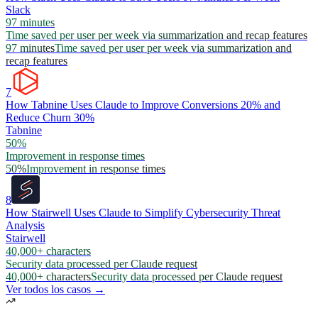
Slack
97 minutes
Time saved per user per week via summarization and recap features
97 minutes
Time saved per user per week via summarization and
recap features
7
How Tabnine Uses Claude to Improve Conversions 20% and
Reduce Churn 30%
Tabnine
50%
Improvement in response times
50%
Improvement in response times
8
How Stairwell Uses Claude to Simplify Cybersecurity Threat
Analysis
Stairwell
40,000+ characters
Security data processed per Claude request
40,000+ characters
Security data processed per Claude request
Ver todos los casos →