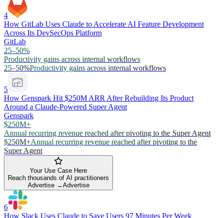
4
How GitLab Uses Claude to Accelerate AI Feature Development
Across Its DevSecOps Platform
GitLab
25–50%
Productivity gains across internal workflows
25–50%
Productivity gains across internal workflows
5
How Genspark Hit $250M ARR After Rebuilding Its Product
Around a Claude-Powered Super Agent
Genspark
$250M+
Annual recurring revenue reached after pivoting to the Super Agent
$250M+
Annual recurring revenue reached after pivoting to the
Super Agent
Your Use Case Here
Reach thousands of AI practitioners
Advertise →
Advertise
6
How Slack Uses Claude to Save Users 97 Minutes Per Week