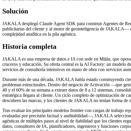
Solución
JAKALA desplegó Claude Agent SDK para construir Agentes de Rendim
publicitarias del cliente y al motor de geointeligencia de JAKALA— 
complejidad analítica en la pila agéntica.
Historia completa
JAKALA es una empresa de datos e IA con sede en Milán, que opera en
cruceros y educación. Su oferta central es la AI Factory: un modelo d
servicios de consultoría intensivos en mano de obra con servicios au
Durante más de una década, JAKALA había estado construyendo ciento
problemas estructurales. Dentro del negocio de Activación —que gesti
40 y el 60% de su semana a extraer datos de 8 a 12 sistemas, consoli
estratégica llegara al cliente. Un ciclo completo de optimización de c
descubren las marcas, y los clientes de JAKALA no tenían forma de me
Tras evaluar los principales modelos frontier con cargas de trabajo r
evaluadas por precisión factual y auditabilidad—, JAKALA seleccionó
agénticas de múltiples pasos al nivel de fiabilidad que los clientes r
datos, consultores de IA, planificadores, ingenieros y funciones cor