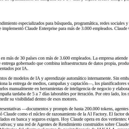
iento especializados para búsqueda, programática, redes sociales y 
e implementó Claude Enterprise para más de 3.000 empleados. Claude O
 más de 30 países con más de 3.600 empleados. La empresa atiende a cl
e entrega gobernado que combina infraestructura de datos propia, produ
mentados por IA.
s de modelos de IA y aprendizaje automático internamente. Sin embarg
ona la entrega de medios, campañas y captación—, los planificadores s
darlos manualmente en herramientas de inteligencia de negocio y elabor
ampaña tardaba de 5 a 7 días laborables por iteración. Por otro lado, lo
dir su visibilidad dentro de esos motores.
epresentativas —documentos y prompts de hasta 200.000 tokens, agentes d
 Claude como el núcleo de razonamiento de la AI Factory. El factor dec
egulados en banca y seguros exigen. Hoy Claude opera en dos vertientes:
porativas; y una red de Agentes de Rendimiento construidos sobre Clau