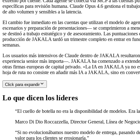
extremo por cliente. Cada agente se conecta vía MCP a las cuentas pu
específicas para revisión humana. Claude Opus 4.6 gestiona el trabaj
de alto volumen y sensibles a la latencia.
El cambio fue inmediato en las cuentas que utilizan el modelo de age
escenarios y preparación de presentaciones— se comprimieron a menos
se destinó a trabajo estratégico y de asesoramiento. Las puntuaciones
producción de JAKALA tardó un trimestre completo en entrar en funcio
semanas.
Los usuarios más intensivos de Claude dentro de JAKALA resultaron se
experiencia senior más importa—. JAKALA ha comenzado a extender el 
otras firmas europeas de capital privado. «La IA en JAKALA ya no es
hoja de ruta no consiste en añadir más IA a JAKALA, sino en converti
Click para expandir
Lo que dicen los líderes
“
El cuello de botella no era la disponibilidad de modelos. Era la
Marco Di Dio Roccazzella
,
Director General, Línea de Nego
“
Si no evolucionábamos nuestro modelo de entrega, pasando de 
valor para los clientes se erosionaría.
”