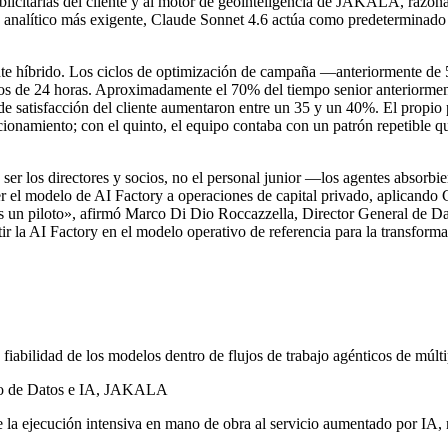
blicitarias del cliente y al motor de geointeligencia de JAKALA, razo
o analítico más exigente, Claude Sonnet 4.6 actúa como predeterminado 
nte híbrido. Los ciclos de optimización de campaña —anteriormente de 5
 de 24 horas. Aproximadamente el 70% del tiempo senior anteriormente
 de satisfacción del cliente aumentaron entre un 35 y un 40%. El propi
namiento; con el quinto, el equipo contaba con un patrón repetible qu
r los directores y socios, no el personal junior —los agentes absorbie
modelo de AI Factory a operaciones de capital privado, aplicando Clau
 un piloto», afirmó Marco Di Dio Roccazzella, Director General de Da
r la AI Factory en el modelo operativo de referencia para la transform
 fiabilidad de los modelos dentro de flujos de trabajo agénticos de múlti
cio de Datos e IA, JAKALA
la ejecución intensiva en mano de obra al servicio aumentado por IA, n