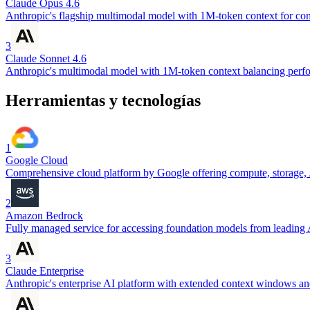
Claude Opus 4.6
Anthropic's flagship multimodal model with 1M-token context for co
3
Claude Sonnet 4.6
Anthropic's multimodal model with 1M-token context balancing perfo
Herramientas y tecnologías
1
Google Cloud
Comprehensive cloud platform by Google offering compute, storage, AI
2
Amazon Bedrock
Fully managed service for accessing foundation models from leadin
3
Claude Enterprise
Anthropic's enterprise AI platform with extended context windows and