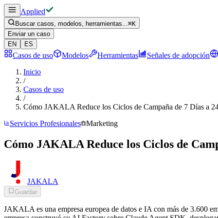
Applied
Buscar casos, modelos, herramientas...
⌘
K
Enviar un caso
EN
ES
Casos de uso
Modelos
Herramientas
Señales de adopción
Inicio
/
Casos de uso
/
Cómo JAKALA Reduce los Ciclos de Campaña de 7 Días a 24
Servicios Profesionales
Marketing
Cómo JAKALA Reduce los Ciclos de Campa
JAKALA
Guardar
JAKALA es una empresa europea de datos e IA con más de 3.600 emplea
empresa construyó su AI Factory sobre Claude Agent SDK, desplegando