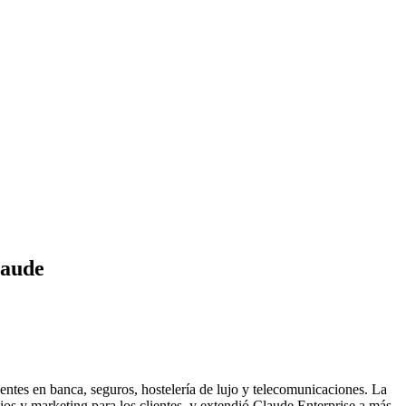
laude
tes en banca, seguros, hostelería de lujo y telecomunicaciones. La
s y marketing para los clientes, y extendió Claude Enterprise a más