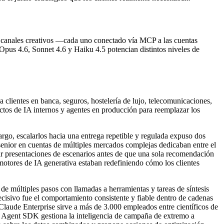
canales creativos —cada uno conectado vía MCP a las cuentas
pus 4.6, Sonnet 4.6 y Haiku 4.5 potencian distintos niveles de
ientes en banca, seguros, hostelería de lujo, telecomunicaciones,
ctos de IA internos y agentes en producción para reemplazar los
o, escalarlos hacia una entrega repetible y regulada expuso dos
enior en cuentas de múltiples mercados complejas dedicaban entre el
ar presentaciones de escenarios antes de que una sola recomendación
s motores de IA generativa estaban redefiniendo cómo los clientes
e múltiples pasos con llamadas a herramientas y tareas de síntesis
isivo fue el comportamiento consistente y fiable dentro de cadenas
 Claude Enterprise sirve a más de 3.000 empleados entre científicos de
de Agent SDK gestiona la inteligencia de campaña de extremo a