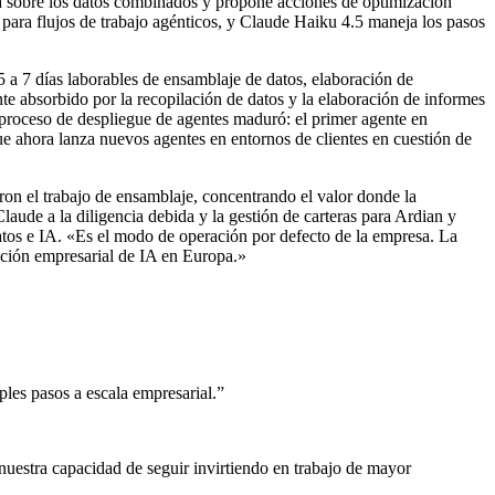
na sobre los datos combinados y propone acciones de optimización
para flujos de trabajo agénticos, y Claude Haiku 4.5 maneja los pasos
 a 7 días laborables de ensamblaje de datos, elaboración de
 absorbido por la recopilación de datos y la elaboración de informes
o proceso de despliegue de agentes maduró: el primer agente en
e ahora lanza nuevos agentes en entornos de clientes en cuestión de
ron el trabajo de ensamblaje, concentrando el valor donde la
de a la diligencia debida y la gestión de carteras para Ardian y
tos e IA. «Es el modo de operación por defecto de la empresa. La
ación empresarial de IA en Europa.»
ples pasos a escala empresarial.
”
uestra capacidad de seguir invirtiendo en trabajo de mayor