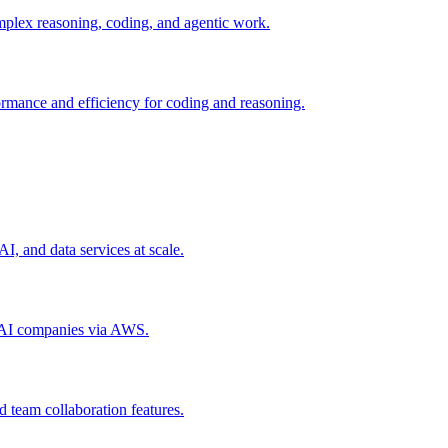
mplex reasoning, coding, and agentic work.
rmance and efficiency for coding and reasoning.
, and data services at scale.
g AI companies via AWS.
 team collaboration features.