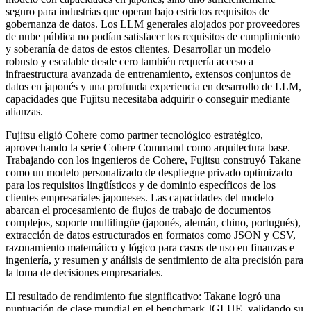
seguro para industrias que operan bajo estrictos requisitos de
gobernanza de datos. Los LLM generales alojados por proveedores
de nube pública no podían satisfacer los requisitos de cumplimiento
y soberanía de datos de estos clientes. Desarrollar un modelo
robusto y escalable desde cero también requería acceso a
infraestructura avanzada de entrenamiento, extensos conjuntos de
datos en japonés y una profunda experiencia en desarrollo de LLM,
capacidades que Fujitsu necesitaba adquirir o conseguir mediante
alianzas.
Fujitsu eligió Cohere como partner tecnológico estratégico,
aprovechando la serie Cohere Command como arquitectura base.
Trabajando con los ingenieros de Cohere, Fujitsu construyó Takane
como un modelo personalizado de despliegue privado optimizado
para los requisitos lingüísticos y de dominio específicos de los
clientes empresariales japoneses. Las capacidades del modelo
abarcan el procesamiento de flujos de trabajo de documentos
complejos, soporte multilingüe (japonés, alemán, chino, portugués),
extracción de datos estructurados en formatos como JSON y CSV,
razonamiento matemático y lógico para casos de uso en finanzas e
ingeniería, y resumen y análisis de sentimiento de alta precisión para
la toma de decisiones empresariales.
El resultado de rendimiento fue significativo: Takane logró una
puntuación de clase mundial en el benchmark JGLUE, validando su