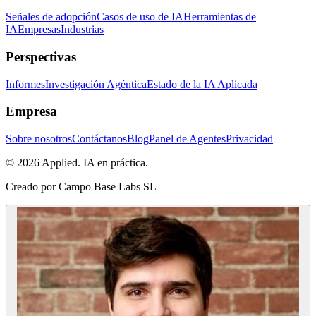
Señales de adopción
Casos de uso de IA
Herramientas de
IA
Empresas
Industrias
Perspectivas
Informes
Investigación Agéntica
Estado de la IA Aplicada
Empresa
Sobre nosotros
Contáctanos
Blog
Panel de Agentes
Privacidad
© 2026 Applied. IA en práctica.
Creado por
Campo Base Labs SL