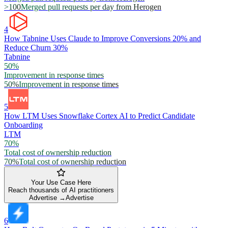
>100
Merged pull requests per day from Herogen
4
How Tabnine Uses Claude to Improve Conversions 20% and
Reduce Churn 30%
Tabnine
50%
Improvement in response times
50%
Improvement in response times
5
How LTM Uses Snowflake Cortex AI to Predict Candidate
Onboarding
LTM
70%
Total cost of ownership reduction
70%
Total cost of ownership reduction
Your Use Case Here
Reach thousands of AI practitioners
Advertise →
Advertise
6