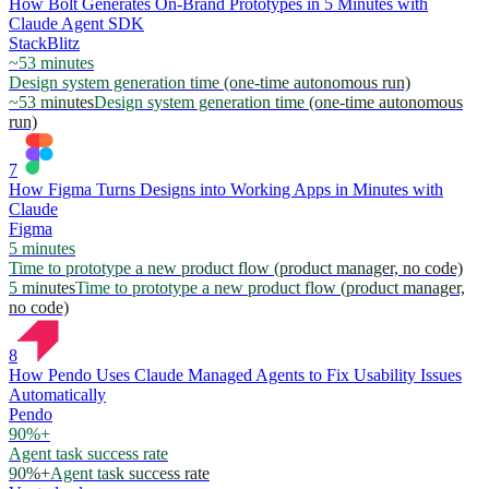
How Bolt Generates On-Brand Prototypes in 5 Minutes with
Claude Agent SDK
StackBlitz
~53 minutes
Design system generation time (one-time autonomous run)
~53 minutes
Design system generation time (one-time autonomous
run)
7
How Figma Turns Designs into Working Apps in Minutes with
Claude
Figma
5 minutes
Time to prototype a new product flow (product manager, no code)
5 minutes
Time to prototype a new product flow (product manager,
no code)
8
How Pendo Uses Claude Managed Agents to Fix Usability Issues
Automatically
Pendo
90%+
Agent task success rate
90%+
Agent task success rate