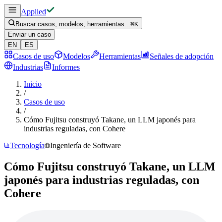
Applied
Buscar casos, modelos, herramientas...
⌘
K
Enviar un caso
EN
ES
Casos de uso
Modelos
Herramientas
Señales de adopción
Industrias
Informes
Inicio
/
Casos de uso
/
Cómo Fujitsu construyó Takane, un LLM japonés para
industrias reguladas, con Cohere
Tecnología
Ingeniería de Software
Cómo Fujitsu construyó Takane, un LLM
japonés para industrias reguladas, con
Cohere