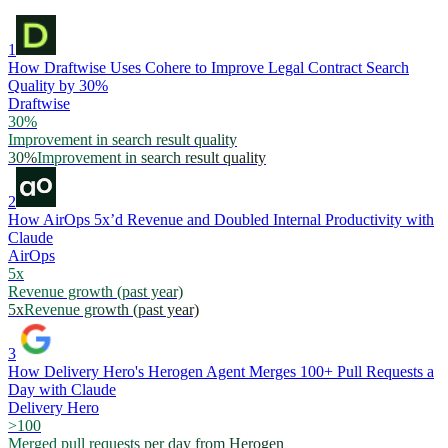
1
How Draftwise Uses Cohere to Improve Legal Contract Search
Quality by 30%
Draftwise
30%
Improvement in search result quality
30%
Improvement in search result quality
2
How AirOps 5x’d Revenue and Doubled Internal Productivity with
Claude
AirOps
5x
Revenue growth (past year)
5x
Revenue growth (past year)
3
How Delivery Hero's Herogen Agent Merges 100+ Pull Requests a
Day with Claude
Delivery Hero
>100
Merged pull requests per day from Herogen