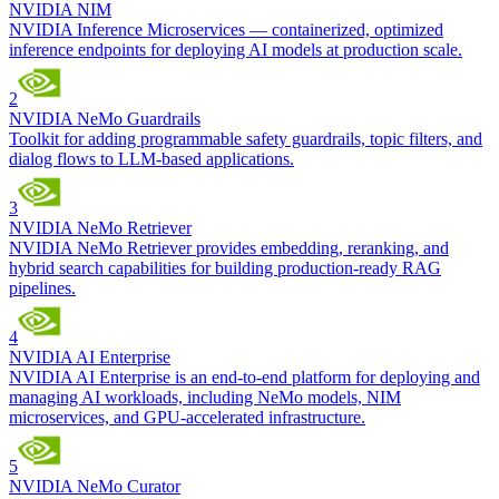
NVIDIA NIM
NVIDIA Inference Microservices — containerized, optimized
inference endpoints for deploying AI models at production scale.
2
NVIDIA NeMo Guardrails
Toolkit for adding programmable safety guardrails, topic filters, and
dialog flows to LLM-based applications.
3
NVIDIA NeMo Retriever
NVIDIA NeMo Retriever provides embedding, reranking, and
hybrid search capabilities for building production-ready RAG
pipelines.
4
NVIDIA AI Enterprise
NVIDIA AI Enterprise is an end-to-end platform for deploying and
managing AI workloads, including NeMo models, NIM
microservices, and GPU-accelerated infrastructure.
5
NVIDIA NeMo Curator