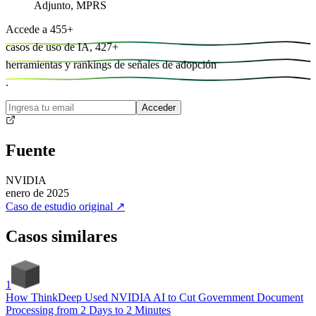
Adjunto, MPRS
Accede a
455
+
casos de uso de IA,
427
+
herramientas y
rankings de señales de adopción
.
Acceder
Fuente
NVIDIA
enero de 2025
Caso de estudio original
↗
Casos similares
1
How ThinkDeep Used NVIDIA AI to Cut Government Document
Processing from 2 Days to 2 Minutes