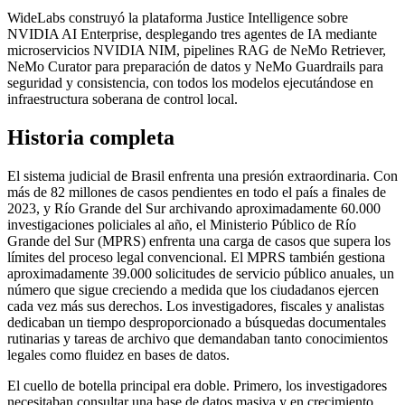
WideLabs construyó la plataforma Justice Intelligence sobre
NVIDIA AI Enterprise, desplegando tres agentes de IA mediante
microservicios NVIDIA NIM, pipelines RAG de NeMo Retriever,
NeMo Curator para preparación de datos y NeMo Guardrails para
seguridad y consistencia, con todos los modelos ejecutándose en
infraestructura soberana de control local.
Historia completa
El sistema judicial de Brasil enfrenta una presión extraordinaria. Con
más de 82 millones de casos pendientes en todo el país a finales de
2023, y Río Grande del Sur archivando aproximadamente 60.000
investigaciones policiales al año, el Ministerio Público de Río
Grande del Sur (MPRS) enfrenta una carga de casos que supera los
límites del proceso legal convencional. El MPRS también gestiona
aproximadamente 39.000 solicitudes de servicio público anuales, un
número que sigue creciendo a medida que los ciudadanos ejercen
cada vez más sus derechos. Los investigadores, fiscales y analistas
dedicaban un tiempo desproporcionado a búsquedas documentales
rutinarias y tareas de archivo que demandaban tanto conocimientos
legales como fluidez en bases de datos.
El cuello de botella principal era doble. Primero, los investigadores
necesitaban consultar una base de datos masiva y en crecimiento