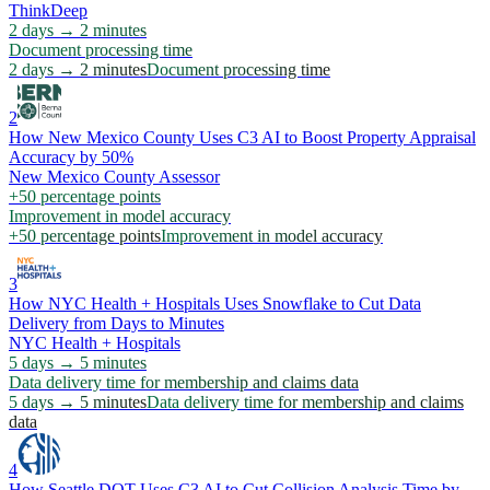
ThinkDeep
2 days → 2 minutes
Document processing time
2 days → 2 minutes
Document processing time
2
How New Mexico County Uses C3 AI to Boost Property Appraisal
Accuracy by 50%
New Mexico County Assessor
+50 percentage points
Improvement in model accuracy
+50 percentage points
Improvement in model accuracy
3
How NYC Health + Hospitals Uses Snowflake to Cut Data
Delivery from Days to Minutes
NYC Health + Hospitals
5 days → 5 minutes
Data delivery time for membership and claims data
5 days → 5 minutes
Data delivery time for membership and claims
data
4
How Seattle DOT Uses C3 AI to Cut Collision Analysis Time by