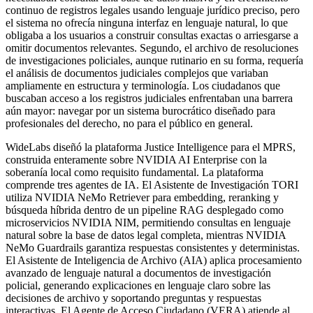
continuo de registros legales usando lenguaje jurídico preciso, pero
el sistema no ofrecía ninguna interfaz en lenguaje natural, lo que
obligaba a los usuarios a construir consultas exactas o arriesgarse a
omitir documentos relevantes. Segundo, el archivo de resoluciones
de investigaciones policiales, aunque rutinario en su forma, requería
el análisis de documentos judiciales complejos que variaban
ampliamente en estructura y terminología. Los ciudadanos que
buscaban acceso a los registros judiciales enfrentaban una barrera
aún mayor: navegar por un sistema burocrático diseñado para
profesionales del derecho, no para el público en general.
WideLabs diseñó la plataforma Justice Intelligence para el MPRS,
construida enteramente sobre NVIDIA AI Enterprise con la
soberanía local como requisito fundamental. La plataforma
comprende tres agentes de IA. El Asistente de Investigación TORI
utiliza NVIDIA NeMo Retriever para embedding, reranking y
búsqueda híbrida dentro de un pipeline RAG desplegado como
microservicios NVIDIA NIM, permitiendo consultas en lenguaje
natural sobre la base de datos legal completa, mientras NVIDIA
NeMo Guardrails garantiza respuestas consistentes y deterministas.
El Asistente de Inteligencia de Archivo (AIA) aplica procesamiento
avanzado de lenguaje natural a documentos de investigación
policial, generando explicaciones en lenguaje claro sobre las
decisiones de archivo y soportando preguntas y respuestas
interactivas. El Agente de Acceso Ciudadano (VERA) atiende al