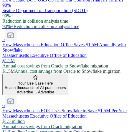
90%
Seattle Department of Transportation (SDOT)
90%+
Reduction in collision analysis time
90%+
Reduction in collision analysis time
5
How Massachusetts Education Office Saves $1.5M Annually with
Snowflake
Massachusetts Executive Office of Education
$1.5M
Annual cost savings from Oracle to Snowflake migration
$1.5M
Annual cost savings from Oracle to Snowflake migration
Your Use Case Here
Reach thousands of AI practitioners
Advertise →
Advertise
6
How Massachusetts EOE Uses Snowflake to Save $1.5M Per Year
Massachusetts Executive Office of Education
$1.5 million
Annual cost savings from Oracle migration
$1.5 million
Annual cost savings from Oracle migration