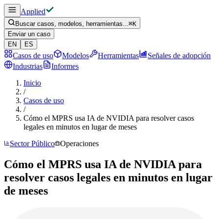
Applied
Buscar casos, modelos, herramientas...
⌘
K
Enviar un caso
EN
ES
Casos de uso
Modelos
Herramientas
Señales de adopción
Industrias
Informes
Inicio
/
Casos de uso
/
Cómo el MPRS usa IA de NVIDIA para resolver casos
legales en minutos en lugar de meses
Sector Público
Operaciones
Cómo el MPRS usa IA de NVIDIA para
resolver casos legales en minutos en lugar
de meses