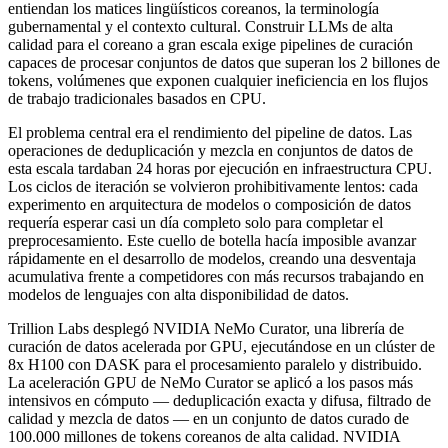
entiendan los matices lingüísticos coreanos, la terminología
gubernamental y el contexto cultural. Construir LLMs de alta
calidad para el coreano a gran escala exige pipelines de curación
capaces de procesar conjuntos de datos que superan los 2 billones de
tokens, volúmenes que exponen cualquier ineficiencia en los flujos
de trabajo tradicionales basados en CPU.
El problema central era el rendimiento del pipeline de datos. Las
operaciones de deduplicación y mezcla en conjuntos de datos de
esta escala tardaban 24 horas por ejecución en infraestructura CPU.
Los ciclos de iteración se volvieron prohibitivamente lentos: cada
experimento en arquitectura de modelos o composición de datos
requería esperar casi un día completo solo para completar el
preprocesamiento. Este cuello de botella hacía imposible avanzar
rápidamente en el desarrollo de modelos, creando una desventaja
acumulativa frente a competidores con más recursos trabajando en
modelos de lenguajes con alta disponibilidad de datos.
Trillion Labs desplegó NVIDIA NeMo Curator, una librería de
curación de datos acelerada por GPU, ejecutándose en un clúster de
8x H100 con DASK para el procesamiento paralelo y distribuido.
La aceleración GPU de NeMo Curator se aplicó a los pasos más
intensivos en cómputo — deduplicación exacta y difusa, filtrado de
calidad y mezcla de datos — en un conjunto de datos curado de
100.000 millones de tokens coreanos de alta calidad. NVIDIA