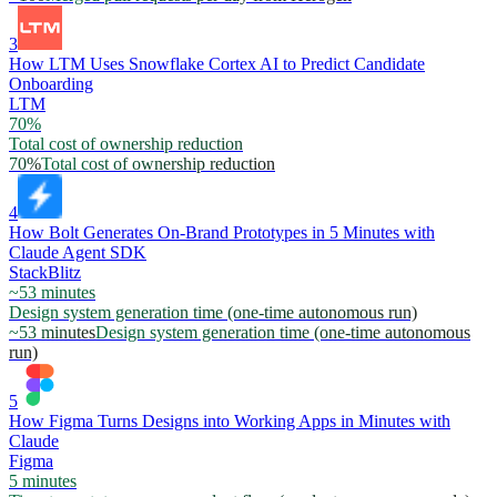
3
How LTM Uses Snowflake Cortex AI to Predict Candidate
Onboarding
LTM
70%
Total cost of ownership reduction
70%
Total cost of ownership reduction
4
How Bolt Generates On-Brand Prototypes in 5 Minutes with
Claude Agent SDK
StackBlitz
~53 minutes
Design system generation time (one-time autonomous run)
~53 minutes
Design system generation time (one-time autonomous
run)
5
How Figma Turns Designs into Working Apps in Minutes with
Claude
Figma
5 minutes