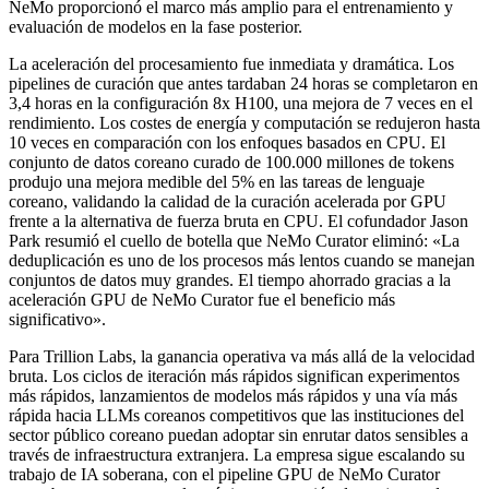
NeMo proporcionó el marco más amplio para el entrenamiento y
evaluación de modelos en la fase posterior.
La aceleración del procesamiento fue inmediata y dramática. Los
pipelines de curación que antes tardaban 24 horas se completaron en
3,4 horas en la configuración 8x H100, una mejora de 7 veces en el
rendimiento. Los costes de energía y computación se redujeron hasta
10 veces en comparación con los enfoques basados en CPU. El
conjunto de datos coreano curado de 100.000 millones de tokens
produjo una mejora medible del 5% en las tareas de lenguaje
coreano, validando la calidad de la curación acelerada por GPU
frente a la alternativa de fuerza bruta en CPU. El cofundador Jason
Park resumió el cuello de botella que NeMo Curator eliminó: «La
deduplicación es uno de los procesos más lentos cuando se manejan
conjuntos de datos muy grandes. El tiempo ahorrado gracias a la
aceleración GPU de NeMo Curator fue el beneficio más
significativo».
Para Trillion Labs, la ganancia operativa va más allá de la velocidad
bruta. Los ciclos de iteración más rápidos significan experimentos
más rápidos, lanzamientos de modelos más rápidos y una vía más
rápida hacia LLMs coreanos competitivos que las instituciones del
sector público coreano puedan adoptar sin enrutar datos sensibles a
través de infraestructura extranjera. La empresa sigue escalando su
trabajo de IA soberana, con el pipeline GPU de NeMo Curator