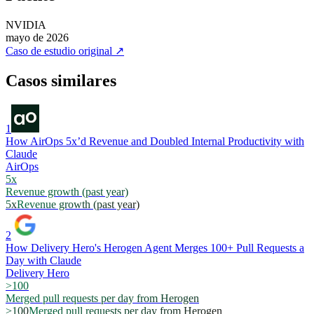
NVIDIA
mayo de 2026
Caso de estudio original
↗
Casos similares
1
How AirOps 5x’d Revenue and Doubled Internal Productivity with
Claude
AirOps
5x
Revenue growth (past year)
5x
Revenue growth (past year)
2
How Delivery Hero's Herogen Agent Merges 100+ Pull Requests a
Day with Claude
Delivery Hero
>100
Merged pull requests per day from Herogen
>100
Merged pull requests per day from Herogen