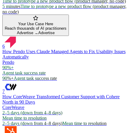
Time to prototype a new product flow (product manager, no code)
5 minutes
Time to prototype a new product flow (product manager,
no code)
Your Use Case Here
Reach thousands of AI practitioners
Advertise →
Advertise
6
How Pendo Uses Claude Managed Agents to Fix Usability Issues
Automatically
Pendo
90%+
Agent task success rate
90%+
Agent task success rate
7
How CoreWeave Transformed Customer Support with Cohere
North in 90 Days
CoreWeave
2–5 days (down from 4–8 days)
Mean time to resolution
2–5 days (down from 4–8 days)
Mean time to resolution