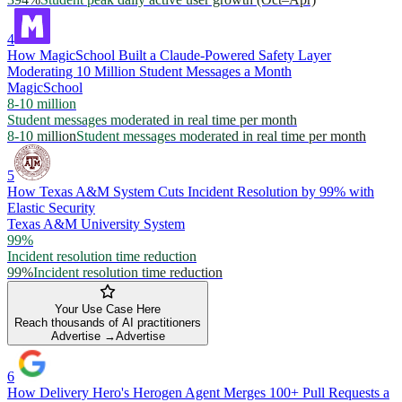
4
How MagicSchool Built a Claude-Powered Safety Layer
Moderating 10 Million Student Messages a Month
MagicSchool
8-10 million
Student messages moderated in real time per month
8-10 million
Student messages moderated in real time per month
5
How Texas A&M System Cuts Incident Resolution by 99% with
Elastic Security
Texas A&M University System
99%
Incident resolution time reduction
99%
Incident resolution time reduction
Your Use Case Here
Reach thousands of AI practitioners
Advertise →
Advertise
6
How Delivery Hero's Herogen Agent Merges 100+ Pull Requests a