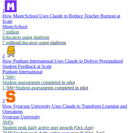
1
How MagicSchool Uses Claude to Reduce Teacher Burnout at
Scale
MagicSchool
7 million
Educators using platform
7 million
Educators using platform
2
How Pratham International Uses Claude to Deliver Personalized
Student Feedback at Scale
Pratham International
1,500+
Student assessments completed in pilot
1,500+
Student assessments completed in pilot
3
How Syracuse University Uses Claude to Transform Learning and
Operations
Syracuse University
394%
Student peak daily active user growth (Oct–Apr)
394%
Student peak daily active user growth (Oct–Apr)