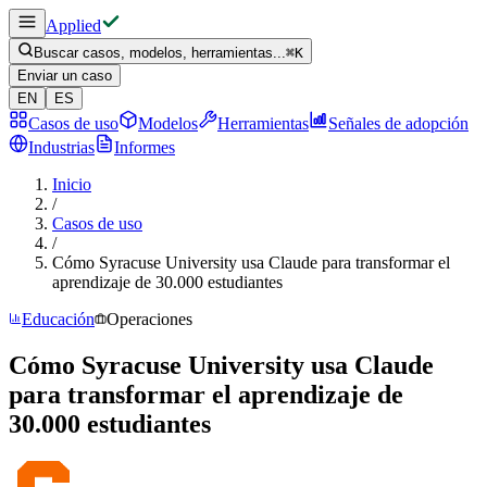
Applied
Buscar casos, modelos, herramientas...
⌘
K
Enviar un caso
EN
ES
Casos de uso
Modelos
Herramientas
Señales de adopción
Industrias
Informes
Inicio
/
Casos de uso
/
Cómo Syracuse University usa Claude para transformar el
aprendizaje de 30.000 estudiantes
Educación
Operaciones
Cómo Syracuse University usa Claude
para transformar el aprendizaje de
30.000 estudiantes