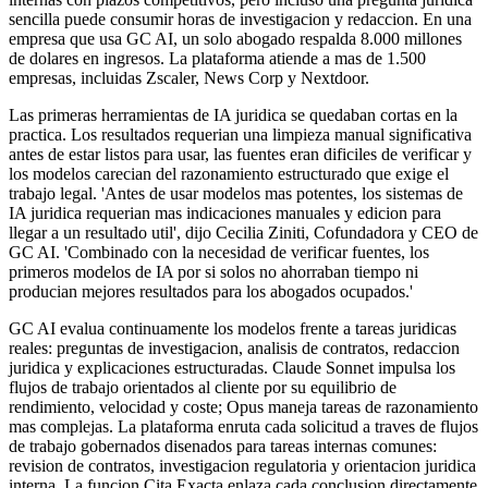
sencilla puede consumir horas de investigacion y redaccion. En una
empresa que usa GC AI, un solo abogado respalda 8.000 millones
de dolares en ingresos. La plataforma atiende a mas de 1.500
empresas, incluidas Zscaler, News Corp y Nextdoor.
Las primeras herramientas de IA juridica se quedaban cortas en la
practica. Los resultados requerian una limpieza manual significativa
antes de estar listos para usar, las fuentes eran dificiles de verificar y
los modelos carecian del razonamiento estructurado que exige el
trabajo legal. 'Antes de usar modelos mas potentes, los sistemas de
IA juridica requerian mas indicaciones manuales y edicion para
llegar a un resultado util', dijo Cecilia Ziniti, Cofundadora y CEO de
GC AI. 'Combinado con la necesidad de verificar fuentes, los
primeros modelos de IA por si solos no ahorraban tiempo ni
producian mejores resultados para los abogados ocupados.'
GC AI evalua continuamente los modelos frente a tareas juridicas
reales: preguntas de investigacion, analisis de contratos, redaccion
juridica y explicaciones estructuradas. Claude Sonnet impulsa los
flujos de trabajo orientados al cliente por su equilibrio de
rendimiento, velocidad y coste; Opus maneja tareas de razonamiento
mas complejas. La plataforma enruta cada solicitud a traves de flujos
de trabajo gobernados disenados para tareas internas comunes:
revision de contratos, investigacion regulatoria y orientacion juridica
interna. La funcion Cita Exacta enlaza cada conclusion directamente