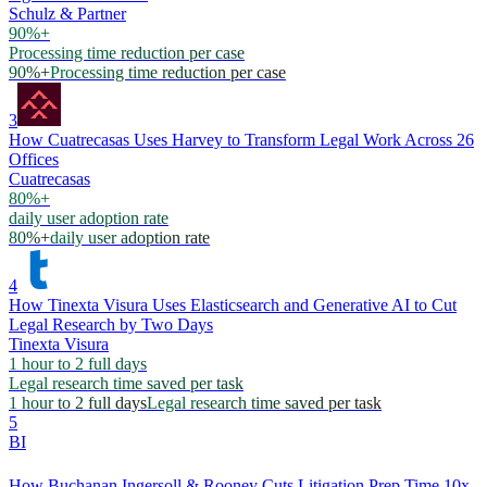
Schulz & Partner
90%+
Processing time reduction per case
90%+
Processing time reduction per case
3
How Cuatrecasas Uses Harvey to Transform Legal Work Across 26
Offices
Cuatrecasas
80%+
daily user adoption rate
80%+
daily user adoption rate
4
How Tinexta Visura Uses Elasticsearch and Generative AI to Cut
Legal Research by Two Days
Tinexta Visura
1 hour to 2 full days
Legal research time saved per task
1 hour to 2 full days
Legal research time saved per task
5
BI
How Buchanan Ingersoll & Rooney Cuts Litigation Prep Time 10x