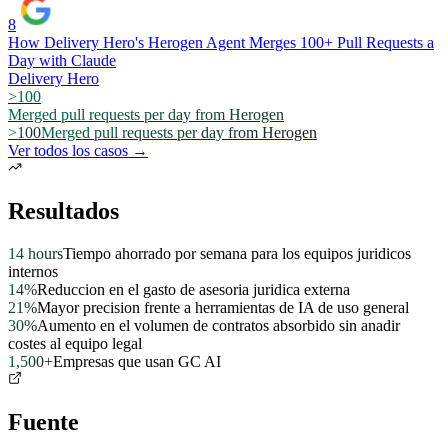
8
How Delivery Hero's Herogen Agent Merges 100+ Pull Requests a
Day with Claude
Delivery Hero
>100
Merged pull requests per day from Herogen
>100
Merged pull requests per day from Herogen
Ver todos los casos →
Resultados
14 hours
Tiempo ahorrado por semana para los equipos juridicos
internos
14%
Reduccion en el gasto de asesoria juridica externa
21%
Mayor precision frente a herramientas de IA de uso general
30%
Aumento en el volumen de contratos absorbido sin anadir
costes al equipo legal
1,500+
Empresas que usan GC AI
Fuente