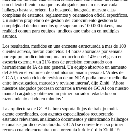
con el texto fuente para que los abogados puedan rastrear cada
hallazgo hasta su origen. La busqueda integrada muestra citas
completas de estatutos, reglamentos y orientacion oficial especificos.
Un sistema propietario de gestion del conocimiento gestiona la
complejidad de documentos que superan los 100.000 tokens, una
realidad comun para equipos juridicos que trabajan en multiples
asuntos.
Los resultados, medidos en una encuesta estructurada a mas de 100
clientes activos, fueron concretos: 14 horas ahorradas por semana
por equipo juridico interno, una reduccion del 14% en el gasto en
asesoria externa y un 21% mas de precision comparado con
herramientas de IA de uso general. Un equipo absorvio un aumento
del 30% en el volumen de contratos sin anadir personal. 'Antes de
GC AI, un solo ciclo de revision de un NDA podia tomar medio dia
entre investigacion, marcado y revision interna', dijo Ziniti. 'Ahora
nuestros abogados procesan contratos a traves de GC AI con nuestro
manual cargado, y obtienen un primer borrador redactado con
razonamiento citado en minutos.'
La arquitectura de GC AI ahora soporta flujos de trabajo multi-
agente coordinados, con agentes especializados recuperando
estatutos relevantes, analizando documentos y sintetizando hallazgos
en analisis juridico estructurado. 'GC AI se convierte en su primer
recurso cuando encuentran una pregunta juridica', dijo Ziniti. 'En