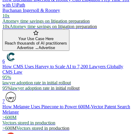
with UiPath
Buchanan Ingersoll & Rooney
10x
Attorney time savings on litigation preparation
10x
Attorney time savings on litigation preparation
Your Use Case Here
Reach thousands of AI practitioners
Advertise →
Advertise
6
How CMS Uses Harvey to Scale AI to 7,200 Lawyers Globally
CMS Law
95%
lawyer adoption rate in initial rollout
95%
lawyer adoption rate in initial rollout
7
How Melange Uses Pinecone to Power 600M-Vector Patent Search
Melange
>600M
Vectors stored in production
>600M
Vectors stored in production