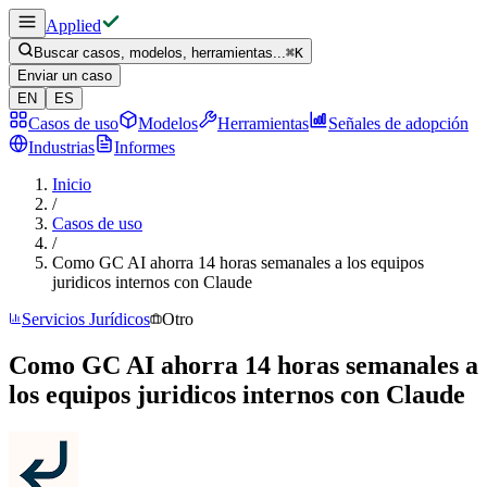
Applied
Buscar casos, modelos, herramientas...
⌘
K
Enviar un caso
EN
ES
Casos de uso
Modelos
Herramientas
Señales de adopción
Industrias
Informes
Inicio
/
Casos de uso
/
Como GC AI ahorra 14 horas semanales a los equipos
juridicos internos con Claude
Servicios Jurídicos
Otro
Como GC AI ahorra 14 horas semanales a
los equipos juridicos internos con Claude