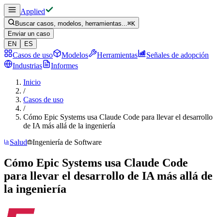
Applied
Buscar casos, modelos, herramientas...
⌘
K
Enviar un caso
EN
ES
Casos de uso
Modelos
Herramientas
Señales de adopción
Industrias
Informes
Inicio
/
Casos de uso
/
Cómo Epic Systems usa Claude Code para llevar el desarrollo
de IA más allá de la ingeniería
Salud
Ingeniería de Software
Cómo Epic Systems usa Claude Code
para llevar el desarrollo de IA más allá de
la ingeniería