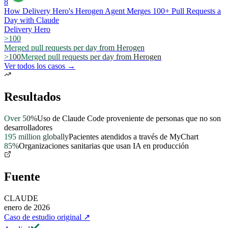
8
How Delivery Hero's Herogen Agent Merges 100+ Pull Requests a
Day with Claude
Delivery Hero
>100
Merged pull requests per day from Herogen
>100
Merged pull requests per day from Herogen
Ver todos los casos →
Resultados
Over 50%
Uso de Claude Code proveniente de personas que no son
desarrolladores
195 million globally
Pacientes atendidos a través de MyChart
85%
Organizaciones sanitarias que usan IA en producción
Fuente
CLAUDE
enero de 2026
Caso de estudio original
↗