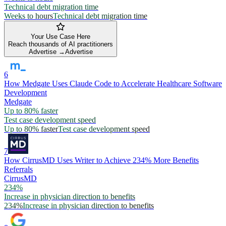
Technical debt migration time
Weeks to hours
Technical debt migration time
Your Use Case Here
Reach thousands of AI practitioners
Advertise →
Advertise
6
How Medgate Uses Claude Code to Accelerate Healthcare Software
Development
Medgate
Up to 80% faster
Test case development speed
Up to 80% faster
Test case development speed
7
How CirrusMD Uses Writer to Achieve 234% More Benefits
Referrals
CirrusMD
234%
Increase in physician direction to benefits
234%
Increase in physician direction to benefits