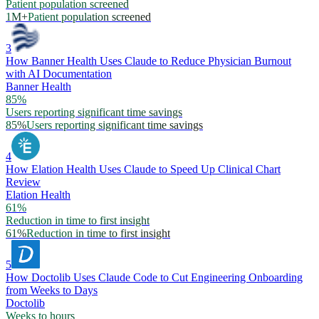
Patient population screened
1M+
Patient population screened
3
How Banner Health Uses Claude to Reduce Physician Burnout
with AI Documentation
Banner Health
85%
Users reporting significant time savings
85%
Users reporting significant time savings
4
How Elation Health Uses Claude to Speed Up Clinical Chart
Review
Elation Health
61%
Reduction in time to first insight
61%
Reduction in time to first insight
5
How Doctolib Uses Claude Code to Cut Engineering Onboarding
from Weeks to Days
Doctolib
Weeks to hours