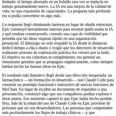
limitado: el tiempo ahorrado en un bolsillo rara vez se traducía en
trabajo genuinamente nuevo. La IA era una mejora de la calidad de
vida, no una expansión de capacidades. La pregunta más profunda
era si podía convertirse en algo más.
La respuesta llegó eliminando barreras en lugar de añadir estructura.
Epic construyó herramientas internas para mostrar quién usaba la IA
y qué estaban construyendo, creando una capa de visibilidad que
permitía que las ideas viajaran rápido en una organización
presencial. El liderazgo no solo respaldó la IA desde la distancia:
dedicó tiempo a ella a diario y exigió que los directores de desarrollo
realizaran sesiones de exploración práctica los viernes por la tarde.
El objetivo no era cobertura ni cumplimiento; era generar un
entusiasmo genuino que se propagara orgánicamente, como siempre
habían hecho las buenas ideas en Epic.
El resultado más llamativo llegó desde una dirección inesperada: un
farmacéutico —sin formación en desarrollo— usó Claude Code para
construir un prototipo funcional e interactivo de nuevas funciones de
MyChart. En lugar de escribir un documento de requisitos o una
presentación, construyó algo que sus compañeros podían explorar e
iterar juntos. Ese momento capturó lo que Epic había hecho posible.
Hoy, más de la mitad del uso de Claude Code en Epic proviene de
personas que no son desarrolladores. Las personas que comprenden
más profundamente los flujos de trabajo clínicos —y que