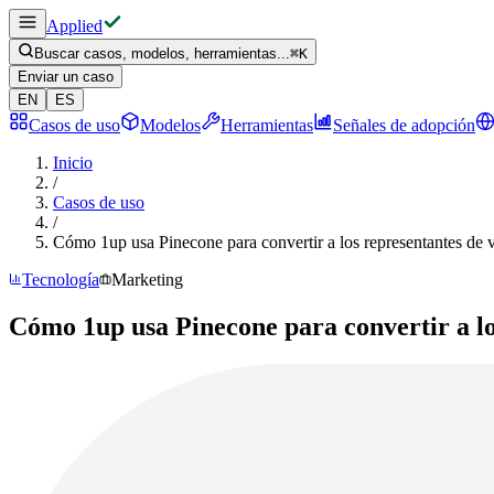
Applied
Buscar casos, modelos, herramientas...
⌘
K
Enviar un caso
EN
ES
Casos de uso
Modelos
Herramientas
Señales de adopción
Inicio
/
Casos de uso
/
Cómo 1up usa Pinecone para convertir a los representantes de 
Tecnología
Marketing
Cómo 1up usa Pinecone para convertir a lo