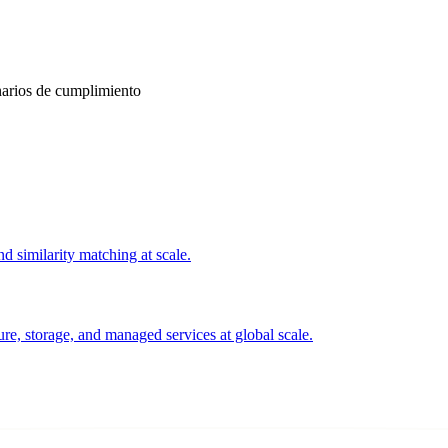
narios de cumplimiento
 similarity matching at scale.
e, storage, and managed services at global scale.