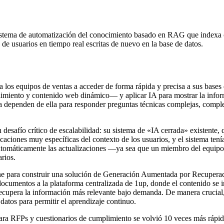
 sistema de automatización del conocimiento basado en RAG que indexa 
e usuarios en tiempo real escritas de nuevo en la base de datos.
 a los equipos de ventas a acceder de forma rápida y precisa a sus base
imiento y contenido web dinámico— y aplicar IA para mostrar la infor
sa dependen de ella para responder preguntas técnicas complejas, complet
desafío crítico de escalabilidad: su sistema de «IA cerrada» existente, 
caciones muy específicas del contexto de los usuarios, y el sistema tení
automáticamente las actualizaciones —ya sea que un miembro del equipo
rios.
necone para construir una solución de Generación Aumentada por Recup
y documentos a la plataforma centralizada de 1up, donde el contenido s
recupera la información más relevante bajo demanda. De manera crucial,
 datos para permitir el aprendizaje continuo.
ara RFPs y cuestionarios de cumplimiento se volvió 10 veces más rápida,