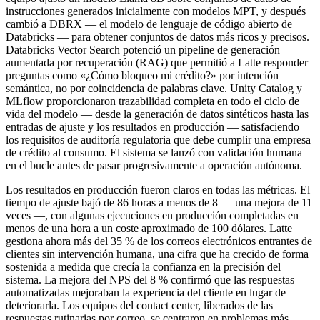
instrucciones generados inicialmente con modelos MPT, y después
cambió a DBRX — el modelo de lenguaje de código abierto de
Databricks — para obtener conjuntos de datos más ricos y precisos.
Databricks Vector Search potenció un pipeline de generación
aumentada por recuperación (RAG) que permitió a Latte responder
preguntas como «¿Cómo bloqueo mi crédito?» por intención
semántica, no por coincidencia de palabras clave. Unity Catalog y
MLflow proporcionaron trazabilidad completa en todo el ciclo de
vida del modelo — desde la generación de datos sintéticos hasta las
entradas de ajuste y los resultados en producción — satisfaciendo
los requisitos de auditoría regulatoria que debe cumplir una empresa
de crédito al consumo. El sistema se lanzó con validación humana
en el bucle antes de pasar progresivamente a operación autónoma.
Los resultados en producción fueron claros en todas las métricas. El
tiempo de ajuste bajó de 86 horas a menos de 8 — una mejora de 11
veces —, con algunas ejecuciones en producción completadas en
menos de una hora a un coste aproximado de 100 dólares. Latte
gestiona ahora más del 35 % de los correos electrónicos entrantes de
clientes sin intervención humana, una cifra que ha crecido de forma
sostenida a medida que crecía la confianza en la precisión del
sistema. La mejora del NPS del 8 % confirmó que las respuestas
automatizadas mejoraban la experiencia del cliente en lugar de
deteriorarla. Los equipos del contact center, liberados de las
respuestas rutinarias por correo, se centraron en problemas más