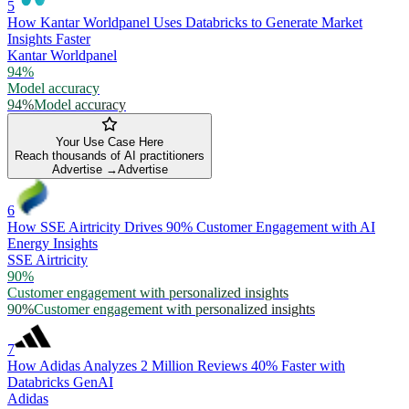
5
How Kantar Worldpanel Uses Databricks to Generate Market
Insights Faster
Kantar Worldpanel
94%
Model accuracy
94%
Model accuracy
Your Use Case Here
Reach thousands of AI practitioners
Advertise →
Advertise
6
How SSE Airtricity Drives 90% Customer Engagement with AI
Energy Insights
SSE Airtricity
90%
Customer engagement with personalized insights
90%
Customer engagement with personalized insights
7
How Adidas Analyzes 2 Million Reviews 40% Faster with
Databricks GenAI
Adidas