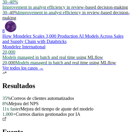
30–40%
Improvement in analyst efficiency in review-based decision-making
30–40%
Improvement in analyst efficiency in review-based decision-
making
8
How Mondelez Scales 3,000 Production AI Models Across Sales
and Supply Chain with Databricks
Mondelez International
20,000
Models managed in batch and real time using MLflow
20,000
Models managed in batch and real time using MLflow
Ver todos los casos →
Resultados
35%
Correos de clientes automatizados
8%
Mejora del NPS
11x faster
Mejora del tiempo de ajuste del modelo
1,000+
Correos diarios gestionados por IA
Fuente