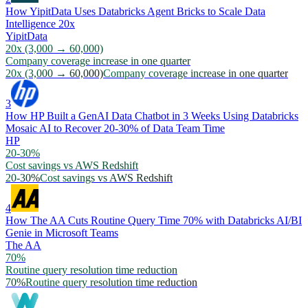
How YipitData Uses Databricks Agent Bricks to Scale Data
Intelligence 20x
YipitData
20x (3,000 → 60,000)
Company coverage increase in one quarter
20x (3,000 → 60,000)
Company coverage increase in one quarter
3
How HP Built a GenAI Data Chatbot in 3 Weeks Using Databricks
Mosaic AI to Recover 20-30% of Data Team Time
HP
20-30%
Cost savings vs AWS Redshift
20-30%
Cost savings vs AWS Redshift
4
How The AA Cuts Routine Query Time 70% with Databricks AI/BI
Genie in Microsoft Teams
The AA
70%
Routine query resolution time reduction
70%
Routine query resolution time reduction