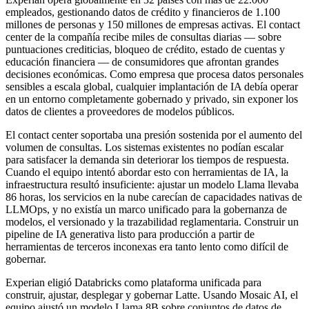
empleados, gestionando datos de crédito y financieros de 1.100
millones de personas y 150 millones de empresas activas. El contact
center de la compañía recibe miles de consultas diarias — sobre
puntuaciones crediticias, bloqueo de crédito, estado de cuentas y
educación financiera — de consumidores que afrontan grandes
decisiones económicas. Como empresa que procesa datos personales
sensibles a escala global, cualquier implantación de IA debía operar
en un entorno completamente gobernado y privado, sin exponer los
datos de clientes a proveedores de modelos públicos.
El contact center soportaba una presión sostenida por el aumento del
volumen de consultas. Los sistemas existentes no podían escalar
para satisfacer la demanda sin deteriorar los tiempos de respuesta.
Cuando el equipo intentó abordar esto con herramientas de IA, la
infraestructura resultó insuficiente: ajustar un modelo Llama llevaba
86 horas, los servicios en la nube carecían de capacidades nativas de
LLMOps, y no existía un marco unificado para la gobernanza de
modelos, el versionado y la trazabilidad reglamentaria. Construir un
pipeline de IA generativa listo para producción a partir de
herramientas de terceros inconexas era tanto lento como difícil de
gobernar.
Experian eligió Databricks como plataforma unificada para
construir, ajustar, desplegar y gobernar Latte. Usando Mosaic AI, el
equipo ajustó un modelo Llama 8B sobre conjuntos de datos de