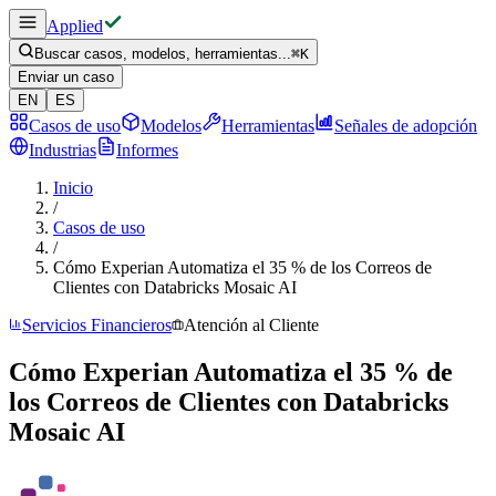
Applied
Buscar casos, modelos, herramientas...
⌘
K
Enviar un caso
EN
ES
Casos de uso
Modelos
Herramientas
Señales de adopción
Industrias
Informes
Inicio
/
Casos de uso
/
Cómo Experian Automatiza el 35 % de los Correos de
Clientes con Databricks Mosaic AI
Servicios Financieros
Atención al Cliente
Cómo Experian Automatiza el 35 % de
los Correos de Clientes con Databricks
Mosaic AI