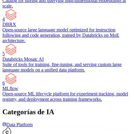
Catalog for storing and querying high-dimensional embeddings at
scale.
4
DBRX
Open-source large language model optimized for instruction
following and code generation, trained by Databricks on MoE
architecture.
5
Databricks Mosaic AI
Suite of tools for training, fine-tuning, and serving custom large
language models on a unified data platform.
6
MLflow
Open-source ML lifecycle platform for experiment tracking, model
registry, and deployment across training frameworks.
Categorías de IA
Data Platform