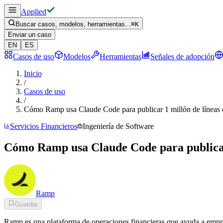
Applied
Buscar casos, modelos, herramientas...
⌘
K
Enviar un caso
EN
ES
Casos de uso
Modelos
Herramientas
Señales de adopción
Inicio
/
Casos de uso
/
Cómo Ramp usa Claude Code para publicar 1 millón de líneas 
Servicios Financieros
Ingeniería de Software
Cómo Ramp usa Claude Code para publicar 
Ramp
Guardar
Ramp es una plataforma de operaciones financieras que ayuda a empre