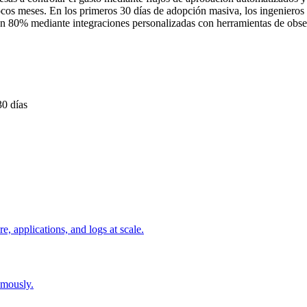
cos meses. En los primeros 30 días de adopción masiva, los ingenieros
 un 80% mediante integraciones personalizadas con herramientas de obse
30 días
e, applications, and logs at scale.
omously.