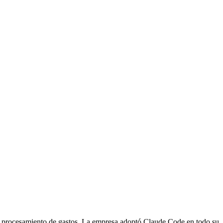
 y procesamiento de gastos. La empresa adoptó Claude Code en todo su