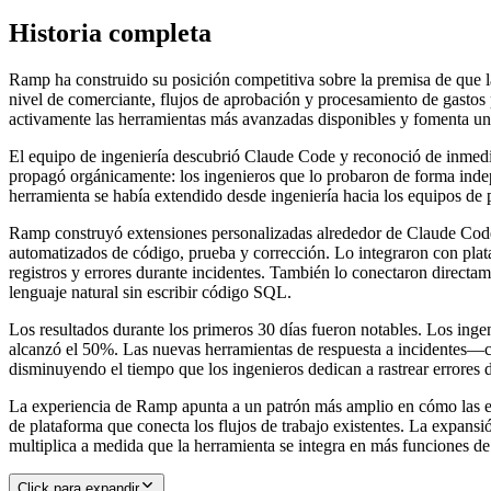
Historia completa
Ramp ha construido su posición competitiva sobre la premisa de que la
nivel de comerciante, flujos de aprobación y procesamiento de gastos
activamente las herramientas más avanzadas disponibles y fomenta un
El equipo de ingeniería descubrió Claude Code y reconoció de inmediat
propagó orgánicamente: los ingenieros que lo probaron de forma indep
herramienta se había extendido desde ingeniería hacia los equipos de 
Ramp construyó extensiones personalizadas alrededor de Claude Code p
automatizados de código, prueba y corrección. Lo integraron con pl
registros y errores durante incidentes. También lo conectaron direct
lenguaje natural sin escribir código SQL.
Los resultados durante los primeros 30 días fueron notables. Los inge
alcanzó el 50%. Las nuevas herramientas de respuesta a incidentes—c
disminuyendo el tiempo que los ingenieros dedican a rastrear errores 
La experiencia de Ramp apunta a un patrón más amplio en cómo las e
de plataforma que conecta los flujos de trabajo existentes. La expansi
multiplica a medida que la herramienta se integra en más funciones de
Click para expandir