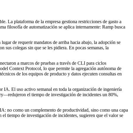
le. La plataforma de la empresa gestiona restricciones de gasto a
isma filosofía de automatización se aplica internamente: Ramp busca
 lugar de requerir mandatos de arriba hacia abajo, la adopción se
n sus colegas sin que se les pidiera. En pocas semanas, la
onectaron a marcos de pruebas a través de CLI para ciclos
del Context Protocol, lo que permite la agregación autónoma de
écnicos de los equipos de producto y datos ejecuten consultas en
r IA. El uso activo semanal en toda la organización de ingeniería
ry—redujeron el tiempo de investigación de incidentes un 80%,
on IA: no como un complemento de productividad, sino como una capa
 el tiempo de investigación de incidentes, sugieren que el valor se