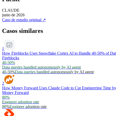
CLAUDE
junio de 2026
Caso de estudio original
↗
Casos similares
1
How Fireblocks Uses Snowflake Cortex AI to Handle 40-50% of Da
Fireblocks
40-50%
Data queries handled autonomously by AI agent
40-50%
Data queries handled autonomously by AI agent
2
How Money Forward Uses Claude Code to Cut Engineering Time b
Money Forward
80%
Engineer adoption rate
80%
Engineer adoption rate