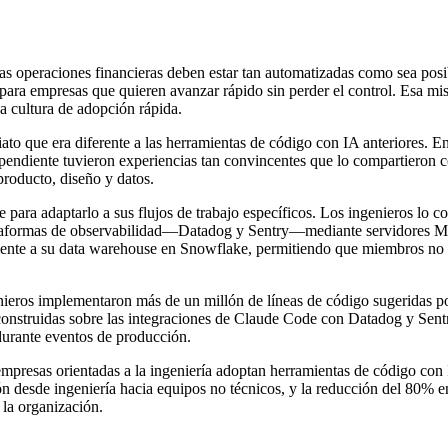
s operaciones financieras deben estar tan automatizadas como sea posib
 para empresas que quieren avanzar rápido sin perder el control. Esa m
a cultura de adopción rápida.
o que era diferente a las herramientas de código con IA anteriores. En
endiente tuvieron experiencias tan convincentes que lo compartieron co
producto, diseño y datos.
ara adaptarlo a sus flujos de trabajo específicos. Los ingenieros lo c
ataformas de observabilidad—Datadog y Sentry—mediante servidores Mo
amente a su data warehouse en Snowflake, permitiendo que miembros no t
nieros implementaron más de un millón de líneas de código sugeridas po
onstruidas sobre las integraciones de Claude Code con Datadog y Sent
durante eventos de producción.
mpresas orientadas a la ingeniería adoptan herramientas de código c
ón desde ingeniería hacia equipos no técnicos, y la reducción del 80% en
 la organización.