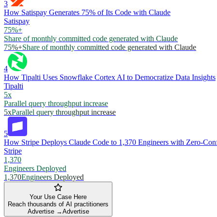
3
How Satispay Generates 75% of Its Code with Claude
Satispay
75%+
Share of monthly committed code generated with Claude
75%+
Share of monthly committed code generated with Claude
4
How Tipalti Uses Snowflake Cortex AI to Democratize Data Insights
Tipalti
5x
Parallel query throughput increase
5x
Parallel query throughput increase
5
How Stripe Deploys Claude Code to 1,370 Engineers with Zero-Conf
Stripe
1,370
Engineers Deployed
1,370
Engineers Deployed
Your Use Case Here
Reach thousands of AI practitioners
Advertise →
Advertise