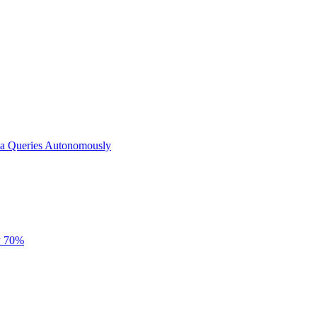
ta Queries Autonomously
y 70%