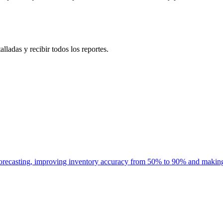
lladas y recibir todos los reportes.
casting, improving inventory accuracy from 50% to 90% and making f