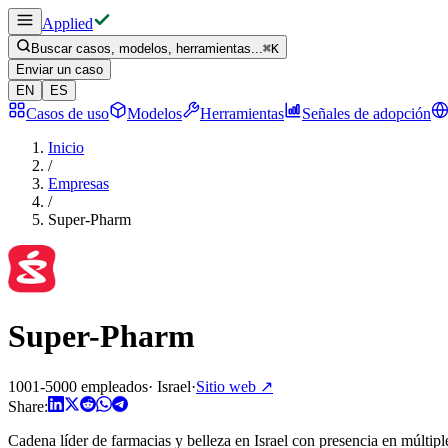
Applied
Buscar casos, modelos, herramientas...
⌘
K
Enviar un caso
EN
ES
Casos de uso
Modelos
Herramientas
Señales de adopción
Inicio
/
Empresas
/
Super-Pharm
Super-Pharm
1001-5000 empleados
·
Israel
·
Sitio web
↗
Share:
Cadena líder de farmacias y belleza en Israel con presencia en múltip