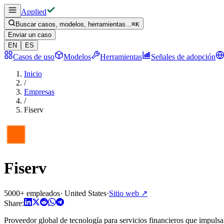
Applied
Buscar casos, modelos, herramientas...
⌘
K
Enviar un caso
EN
ES
Casos de uso
Modelos
Herramientas
Señales de adopción
Inicio
/
Empresas
/
Fiserv
Fiserv
5000+ empleados
·
United States
·
Sitio web
↗
Share:
Proveedor global de tecnología para servicios financieros que impulsa