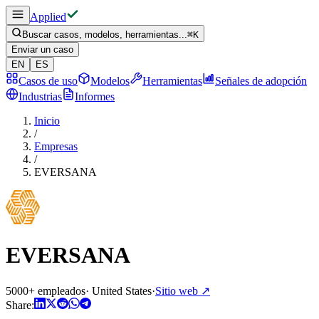
Applied
Buscar casos, modelos, herramientas...
⌘
K
Enviar un caso
EN
ES
Casos de uso
Modelos
Herramientas
Señales de adopción
Industrias
Informes
Inicio
/
Empresas
/
EVERSANA
EVERSANA
5000+ empleados
·
United States
·
Sitio web
↗
Share: