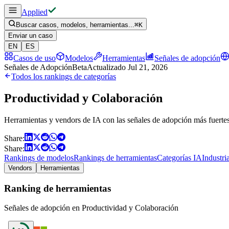
Applied
Buscar casos, modelos, herramientas...
⌘
K
Enviar un caso
EN
ES
Casos de uso
Modelos
Herramientas
Señales de adopción
Señales de Adopción
Beta
Actualizado
Jul 21, 2026
Todos los rankings de categorías
Productividad y Colaboración
Herramientas y vendors de IA con las señales de adopción más fuertes
Share:
Share:
Rankings de modelos
Rankings de herramientas
Categorías IA
Industri
Vendors
Herramientas
Ranking de herramientas
Señales de adopción en Productividad y Colaboración