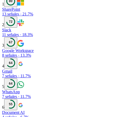
80
1
SharePoint
13
señales
·
21.7
%
72
2
Slack
11
señales
·
18.3
%
67
3
Google Workspace
8
señales
·
13.3
%
64
4
Gmail
7
señales
·
11.7
%
64
5
WhatsApp
7
señales
·
11.7
%
55
6
Document AI