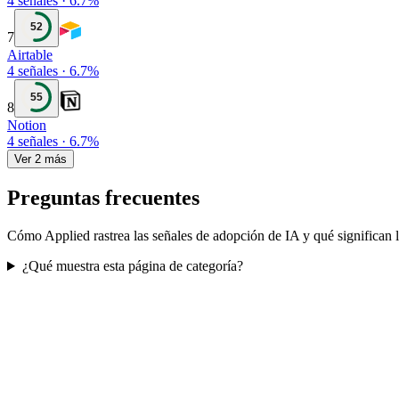
4
señales
·
6.7
%
52
7
Airtable
4
señales
·
6.7
%
55
8
Notion
4
señales
·
6.7
%
Ver 2 más
Preguntas frecuentes
Cómo Applied rastrea las señales de adopción de IA y qué significan l
¿Qué muestra esta página de categoría?