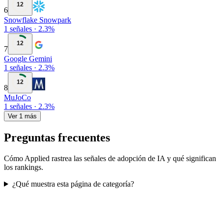
12
6
Snowflake Snowpark
1
señales
·
2.3
%
12
7
Google Gemini
1
señales
·
2.3
%
12
8
MuJoCo
1
señales
·
2.3
%
Ver 1 más
Preguntas frecuentes
Cómo Applied rastrea las señales de adopción de IA y qué significan
los rankings.
¿Qué muestra esta página de categoría?