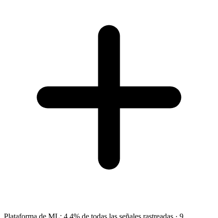
Plataforma de ML
:
4.4
%
de todas las señales rastreadas
·
9