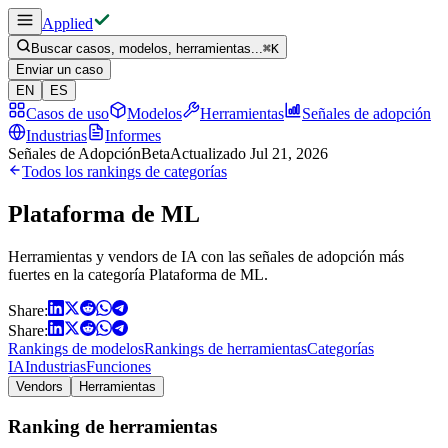
Applied
Buscar casos, modelos, herramientas...
⌘
K
Enviar un caso
EN
ES
Casos de uso
Modelos
Herramientas
Señales de adopción
Industrias
Informes
Señales de Adopción
Beta
Actualizado
Jul 21, 2026
Todos los rankings de categorías
Plataforma de ML
Herramientas y vendors de IA con las señales de adopción más
fuertes en la categoría Plataforma de ML.
Share:
Share:
Rankings de modelos
Rankings de herramientas
Categorías
IA
Industrias
Funciones
Vendors
Herramientas
Ranking de herramientas