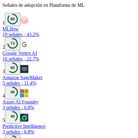
Señales de adopción en Plataforma de ML
86
1
MLflow
19
señales
·
43.2
%
73
2
Google Vertex AI
10
señales
·
22.7
%
60
3
Amazon SageMaker
5
señales
·
11.4
%
40
4
Azure AI Foundry
3
señales
·
6.8
%
40
5
Predictive Intelligence
3
señales
·
6.8
%